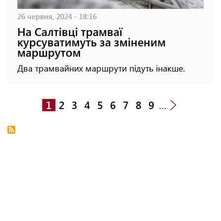
26 червня, 2024 - 18:16
На Салтівці трамваї
курсуватимуть за зміненим
маршрутом
Два трамвайних маршрути підуть інакше.
1
2
3
4
5
6
7
8
9
…