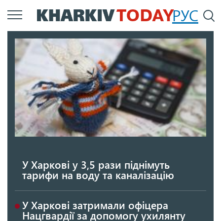
Перейти
РУС
П
до
основного
вмісту
У Харкові у 3,5 рази піднімуть
тарифи на воду та каналізацію
У Харкові затримали офіцера
Нацгвардії за допомогу ухилянту