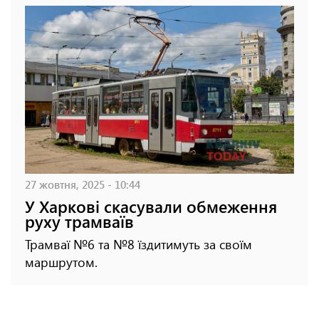
27 жовтня, 2025 - 10:44
У Харкові скасували обмеження
руху трамваїв
Трамваї №6 та №8 їздитимуть за своїм
маршрутом.