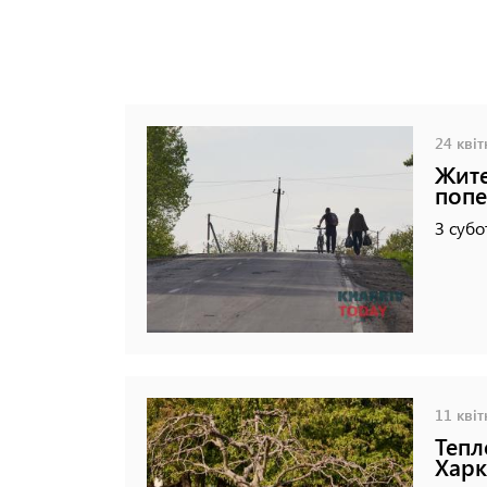
24 квіт
Жите
попе
З субо
11 квіт
Тепл
Харк