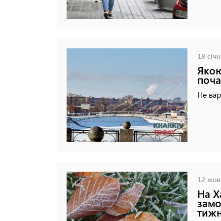
18 січн
Якою
поча
Не вар
12 жовт
На Х
замо
тиж