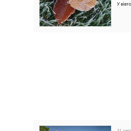
У вівт
31 серп