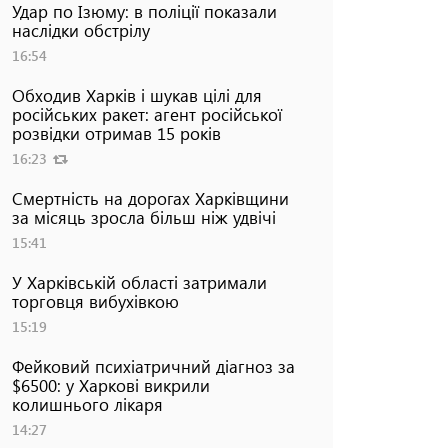
Удар по Ізюму: в поліції показали
наслідки обстрілу
16:54
Обходив Харків і шукав цілі для
російських ракет: агент російської
розвідки отримав 15 років
16:23
Смертність на дорогах Харківщини
за місяць зросла більш ніж удвічі
15:41
У Харківській області затримали
торговця вибухівкою
15:19
Фейковий психіатричний діагноз за
$6500: у Харкові викрили
колишнього лікаря
14:27