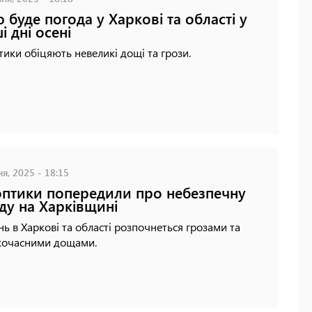
 буде погода у Харкові та області у
і дні осені
ики обіцяють невеликі дощі та грози.
я, 2025 - 18:15
птики попередили про небезпечну
ду на Харківщині
ь в Харкові та області розпочнеться грозами та
кочасними дощами.