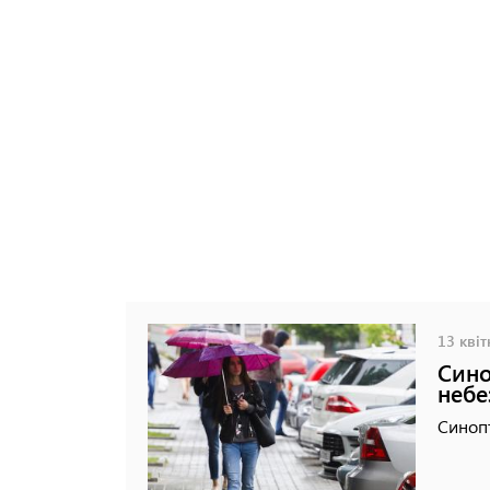
13 квіт
Сино
небе
Синопт