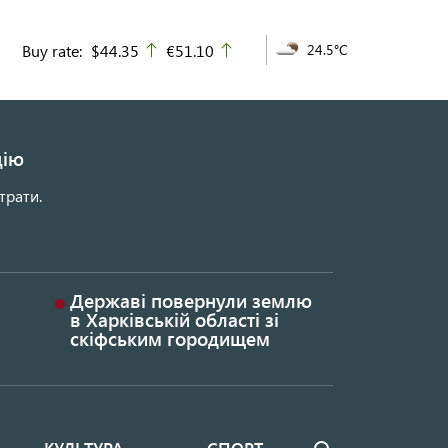
Buy rate:
$44.35
€51.10
24.5°C
up
up
цію
трати.
Державі повернули землю
в Харківській області зі
скіфським городищем