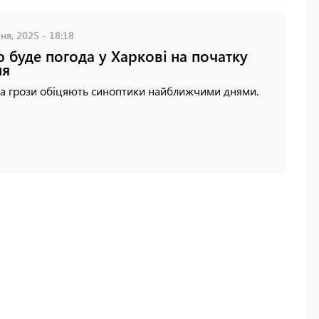
ня, 2025 - 18:18
 буде погода у Харкові на початку
ня
та грози обіцяють синоптики найближчими днями.