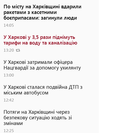
По місту на Харківщині вдарили
ракетами з касетними
боєприпасами: загинули люди
14:05
У Харкові у 3,5 рази піднімуть
тарифи на воду та каналізацію
13:20
У Харкові затримали офіцера
Нацгвардії за допомогу ухилянту
13:00
У Харкові сталася подвійна ДТП з
міським автобусом
12:42
Потяги на Харківщині через
безпекову ситуацію ходять зі
змінами
12:25