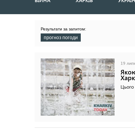
ВІЙНА
ХАРКІВ
УКРАЇ
Основная
навигация
Результати за запитом:
прогноз погоди
19 липн
Якою
Харк
Цього 