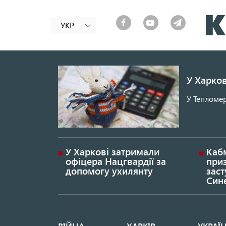
УКР
У Харков
У Тепломер
У Харкові затримали
Каб
офіцера Нацгвардії за
при
допомогу ухилянту
заст
Син