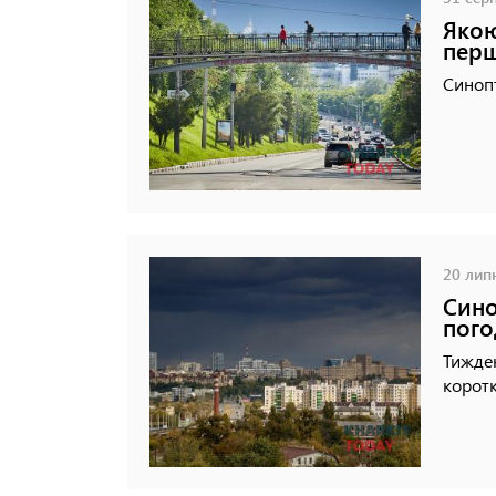
Якою
перш
Синопт
20 липн
Сино
пого
Тижден
корот