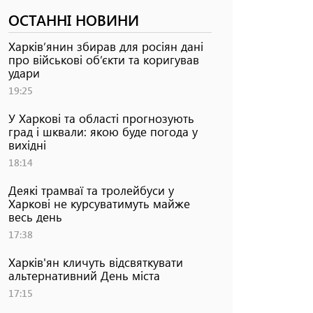
ОСТАННІ НОВИНИ
Харків’янин збирав для росіян дані
про військові об’єкти та коригував
удари
19:25
У Харкові та області прогнозують
град і шквали: якою буде погода у
вихідні
18:14
Деякі трамваї та тролейбуси у
Харкові не курсуватимуть майже
весь день
17:38
Харків'ян кличуть відсвяткувати
альтернативний День міста
17:15