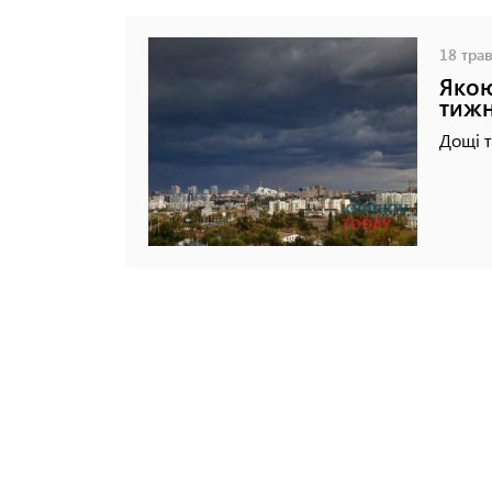
18 трав
Якою
тиж
Дощі 