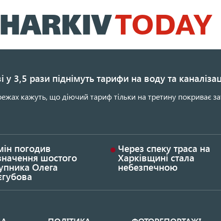
Перейти
до
основного
вмісту
і у 3,5 рази піднімуть тарифи на воду та каналіза
ежах кажуть, що діючий тариф тільки на третину покриває за
мін погодив
Через спеку траса на
значення шостого
Харківщині стала
упника Олега
небезпечною
єгубова