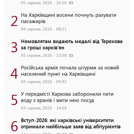
05 серпня, 2026 - 16:10
2
На Харківщині восени почнуть рахувати
пасажирів
04 серпня, 2026 - 08:11
3
Немовлятам видають медалі від Терехова
за гроші харків'ян
05 серпня, 2026 - 13:38
4
Російська армія почала штурми за новий
населений пункт на Харківщині
03 серпня, 2026 - 09:45
5
У передмісті Харкова заборонили пити
воду з кранів і мити нею посуд
03 серпня, 2026 - 14:18
6
Вступ-2026: які харківські університети
отримали найбільше заяв від абітурієнтів