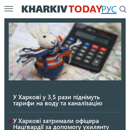
Перейти
РУС
П
до
основного
вмісту
У Харкові у 3,5 рази піднімуть
тарифи на воду та каналізацію
У Харкові затримали офіцера
Нацгвардії за допомогу ухилянту