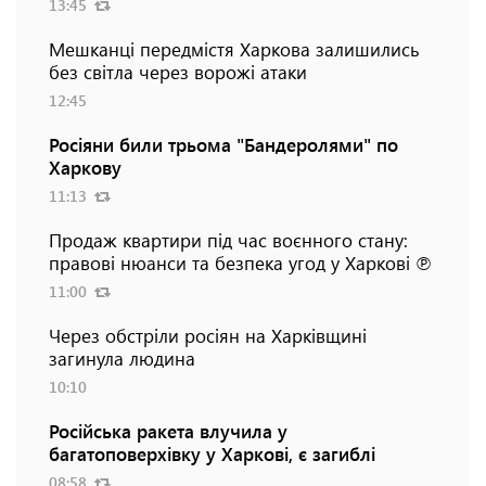
13:45
Мешканці передмістя Харкова залишились
без світла через ворожі атаки
12:45
Росіяни били трьома "Бандеролями" по
Харкову
11:13
Продаж квартири під час воєнного стану:
правові нюанси та безпека угод у Харкові ℗
11:00
Через обстріли росіян на Харківщині
загинула людина
10:10
Російська ракета влучила у
багатоповерхівку у Харкові, є загиблі
08:58