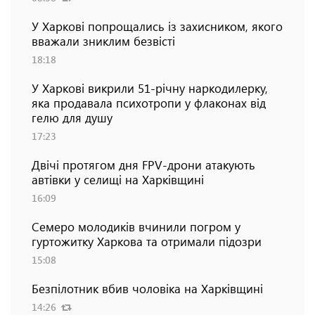
У Харкові попрощались із захисником, якого
вважали зниклим безвісті
18:18
У Харкові викрили 51-річну наркодилерку,
яка продавала психотропи у флаконах від
гелю для душу
17:23
Двічі протягом дня FPV-дрони атакують
автівки у селищі на Харківщині
16:09
Семеро молодиків вчинили погром у
гуртожитку Харкова та отримали підозри
15:08
Безпілотник вбив чоловіка на Харківщині
14:26