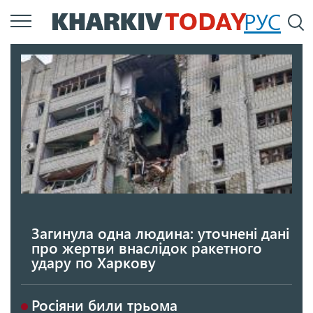
Перейти
РУС
П
до
основного
вмісту
Загинула одна людина: уточнені дані
про жертви внаслідок ракетного
удару по Харкову
Росіяни били трьома