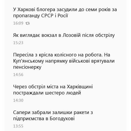
У Харкові блогера засудили до семи років за
пропаганду СРСР і Росії
16:09
Як виглядає вокзал в Лозовій після обстрілу
15:23
Пересіла з крісла колісного на робота. На
Куп'янському напрямку військові врятували
пенсіонерку
14:56
Через обстріл міста на Харківщині
постраждали шестеро людей
14:30
Сапери забрали залишки ракети з
підприємства в Богодухові
13:55