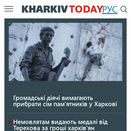
Перейти
РУС
П
до
основного
вмісту
Громадські діячі вимагають
прибрати сім пам'ятників у Харкові
Немовлятам видають медалі від
Терехова за гроші харків'ян