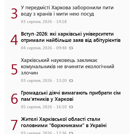
3
У передмісті Харкова заборонили пити
воду з кранів і мити нею посуд
03 серпня, 2026 - 14:18
4
Вступ-2026: які харківські університети
отримали найбільше заяв від абітурієнтів
04 серпня, 2026 - 09:48
Харківський науковець закликає
5
комунальників не вчиняти екологічний
злочин
03 серпня, 2026 - 13:20
6
Громадські діячі вимагають прибрати сім
пам'ятників у Харкові
05 серпня, 2026 - 16:10
7
Жителі Харківської області стали
головними "боржниками" в Україні
03 серпня, 2026 - 12:36