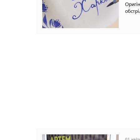
Оригін
обстрі
01 квіт