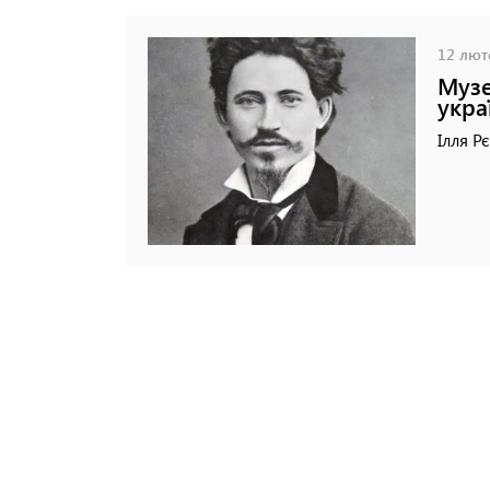
12 люто
Музе
укра
Ілля Р