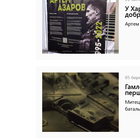
У Ха
добр
Артем 
05 бере
Гамл
перш
Митець
баталь