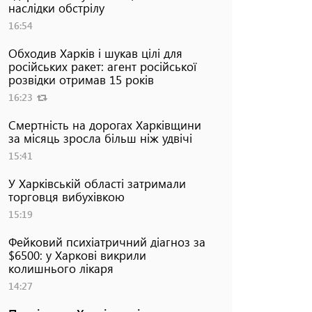
наслідки обстрілу
16:54
Обходив Харків і шукав цілі для
російських ракет: агент російської
розвідки отримав 15 років
16:23
Смертність на дорогах Харківщини
за місяць зросла більш ніж удвічі
15:41
У Харківській області затримали
торговця вибухівкою
15:19
Фейковий психіатричний діагноз за
$6500: у Харкові викрили
колишнього лікаря
14:27