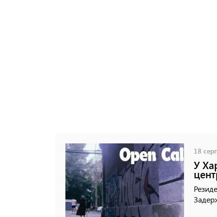
18 серп
У Ха
цент
Резиде
Задер