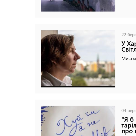
22 бере
У Ха
Світ
Мистки
04 черв
"Я б
тарі
про 