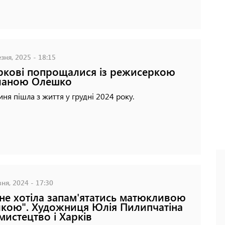
зня, 2025 - 18:15
ркові попрощалися із режисеркою
ланою Олешко
ня пішла з життя у грудні 2024 року.
ня, 2024 - 17:30
 не хотіла запам'ятатись матюкливою
лкою". Художниця Юлія Пилипчатіна
мистецтво і Харків