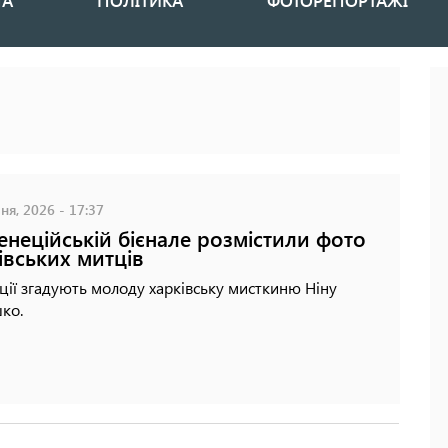
НА
ПОЛІТИКА
ФОТОРЕПОРТАЖІ
ня, 2026 - 17:37
енеційській бієнале розмістили фото
івських митців
ції згадують молоду харківську мисткиню Ніну
ко.