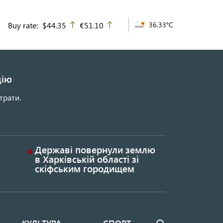
Buy rate:
$44.35
€51.10
36.33°C
up
up
цію
трати.
Державі повернули землю
в Харківській області зі
скіфським городищем