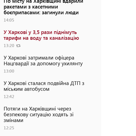
По місту на Харківщині вдарили
ракетами з касетними
боєприпасами: загинули люди
14:05
У Харкові у 3,5 рази піднімуть
тарифи на воду та каналізацію
13:20
У Харкові затримали офіцера
Нацгвардії за допомогу ухилянту
13:00
У Харкові сталася подвійна ДТП з
міським автобусом
12:42
Потяги на Харківщині через
безпекову ситуацію ходять зі
змінами
12:25