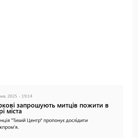
ня, 2025 - 19:14
ркові запрошують митців пожити в
рі міста
нція "Тихий Центр" пропонує дослідити
жпром'я.