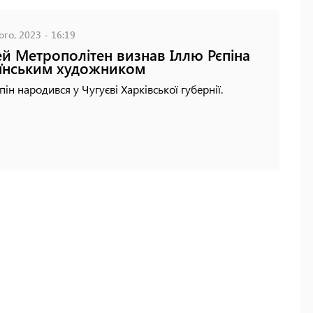
го, 2023 - 16:19
й Метрополітен визнав Іллю Рєпіна
їнським художником
єпін народився у Чугуєві Харківської губернії.