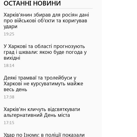
ОСТАННІ НОВИНИ
Харків’янин збирав для росіян дані
про військові об’єкти та коригував
удари
19:25
У Харкові та області прогнозують
град і шквали: якою буде погода у
вихідні
18:14
Деякі трамваї та тролейбуси у
Харкові не курсуватимуть майже
весь день
17:38
Харків'ян кличуть відсвяткувати
альтернативний День міста
17:15
Удар по Ізюму: в поліції показали