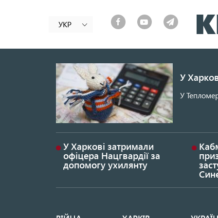
УКР
У Харков
У Тепломер
У Харкові затримали
Каб
офіцера Нацгвардії за
при
допомогу ухилянту
заст
Син