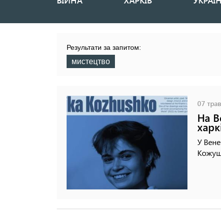
ВІЙНА
ХАРКІВ
УКРАЇ
Основная
навигация
Результати за запитом:
мистецтво
07 трав
На В
харк
У Вене
Кожуш