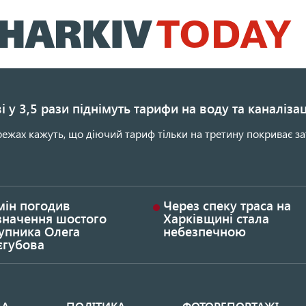
Перейти
до
основного
вмісту
і у 3,5 рази піднімуть тарифи на воду та каналіза
ежах кажуть, що діючий тариф тільки на третину покриває за
мін погодив
Через спеку траса на
значення шостого
Харківщині стала
упника Олега
небезпечною
єгубова