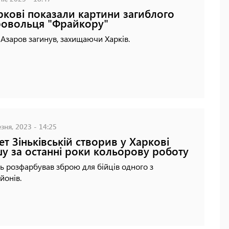
ркові показали картини загиблого
овольця "Фрайкору"
Азаров загинув, захищаючи Харків.
зня, 2023 - 14:25
ет Зіньківській створив у Харкові
у за останні роки кольорову роботу
 розфарбував зброю для бійців одного з
йонів.