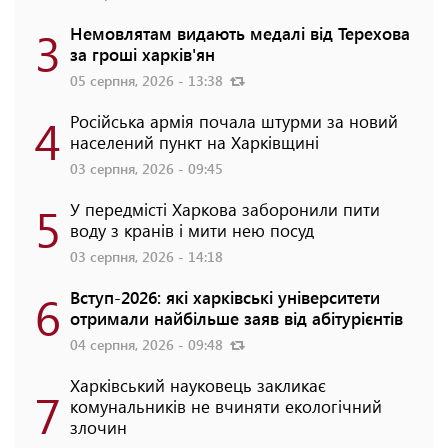
3
Немовлятам видають медалі від Терехова
за гроші харків'ян
05 серпня, 2026 - 13:38
4
Російська армія почала штурми за новий
населений пункт на Харківщині
03 серпня, 2026 - 09:45
5
У передмісті Харкова заборонили пити
воду з кранів і мити нею посуд
03 серпня, 2026 - 14:18
6
Вступ-2026: які харківські університети
отримали найбільше заяв від абітурієнтів
04 серпня, 2026 - 09:48
Харківський науковець закликає
7
комунальників не вчиняти екологічний
злочин