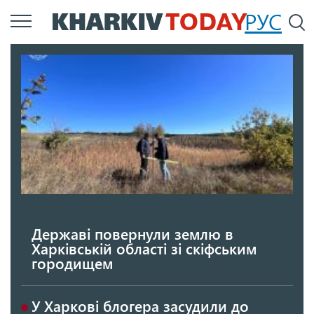
Перейти
РУС
П
до
основного
вмісту
Державі повернули землю в
Харківській області зі скіфським
городищем
У Харкові блогера засудили до