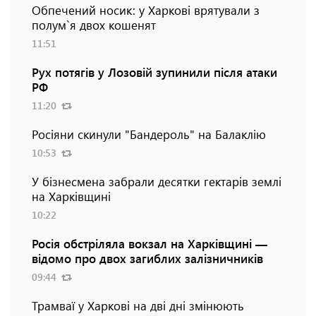
Обпечений носик: у Харкові врятували з
полум`я двох кошенят
11:51
Рух потягів у Лозовій зупинили після атаки
РФ
11:20
Росіяни скинули "Бандероль" на Балаклію
10:53
У бізнесмена забрали десятки гектарів землі
на Харківщині
10:22
Росія обстріляла вокзал на Харківщині —
відомо про двох загиблих залізничників
09:44
Трамваї у Харкові на дві дні змінюють