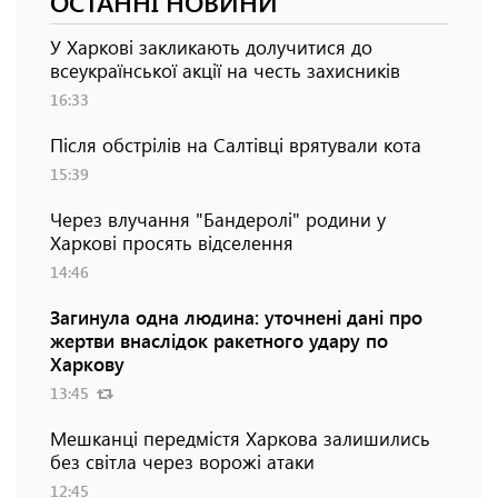
ОСТАННІ НОВИНИ
У Харкові закликають долучитися до
всеукраїнської акції на честь захисників
16:33
Після обстрілів на Салтівці врятували кота
15:39
Через влучання "Бандеролі" родини у
Харкові просять відселення
14:46
Загинула одна людина: уточнені дані про
жертви внаслідок ракетного удару по
Харкову
13:45
Мешканці передмістя Харкова залишились
без світла через ворожі атаки
12:45