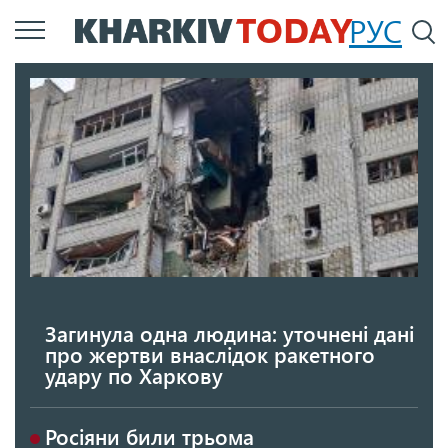
Перейти
РУС
П
до
основного
вмісту
Загинула одна людина: уточнені дані
про жертви внаслідок ракетного
удару по Харкову
Росіяни били трьома