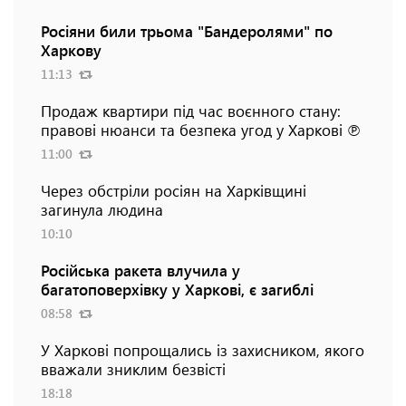
Росіяни били трьома "Бандеролями" по
Харкову
11:13
Продаж квартири під час воєнного стану:
правові нюанси та безпека угод у Харкові ℗
11:00
Через обстріли росіян на Харківщині
загинула людина
10:10
Російська ракета влучила у
багатоповерхівку у Харкові, є загиблі
08:58
У Харкові попрощались із захисником, якого
вважали зниклим безвісті
18:18