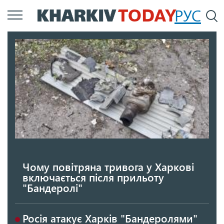
Перейти
РУС
П
до
основного
вмісту
Чому повітряна тривога у Харкові
включається після прильоту
"Бандеролі"
Росія атакує Харків "Бандеролями"