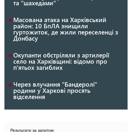
та "шахедами"
Масована атака на Харківський
район: 10 БпЛА знищили
гуртожиток, де жили переселенці з
Донбасу
Окупанти обстріляли з артилерії
село на Харківщині: відомо про
п’ятьох загиблих
Через влучання "Бандеролі"
родини у Харкові просять
відселення
Результати за запитом: