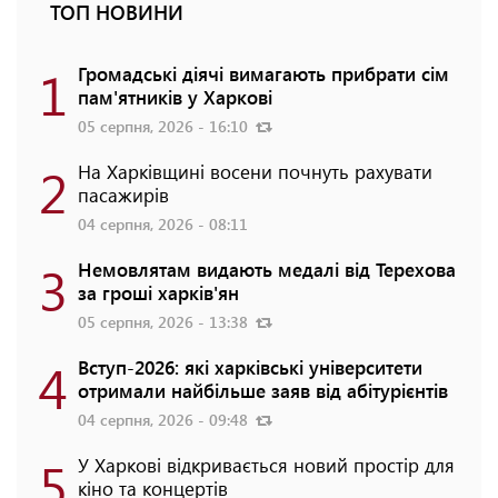
ТОП НОВИНИ
1
Громадські діячі вимагають прибрати сім
пам'ятників у Харкові
05 серпня, 2026 - 16:10
2
На Харківщині восени почнуть рахувати
пасажирів
04 серпня, 2026 - 08:11
3
Немовлятам видають медалі від Терехова
за гроші харків'ян
05 серпня, 2026 - 13:38
4
Вступ-2026: які харківські університети
отримали найбільше заяв від абітурієнтів
04 серпня, 2026 - 09:48
5
У Харкові відкривається новий простір для
кіно та концертів