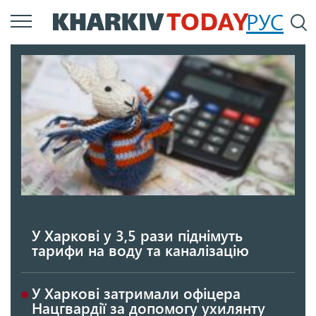
Перейти
РУС
П
до
основного
вмісту
У Харкові у 3,5 рази піднімуть
тарифи на воду та каналізацію
У Харкові затримали офіцера
Нацгвардії за допомогу ухилянту