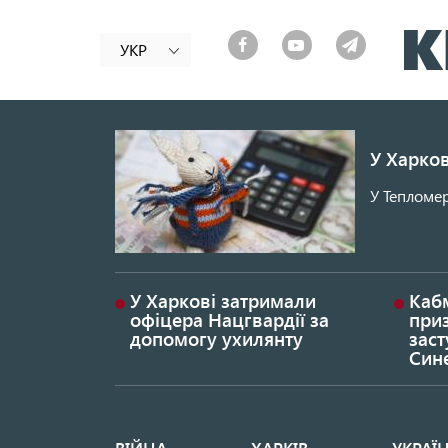
УКР
У Харков
У Тепломер
У Харкові затримали
Каб
офіцера Нацгвардії за
при
допомогу ухилянту
заст
Син