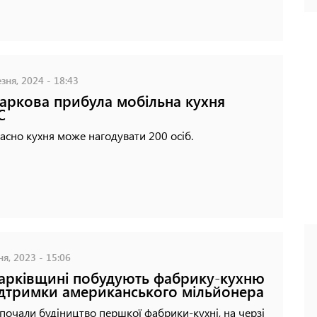
зня, 2024 - 18:43
аркова прибула мобільна кухня
С
сно кухня може нагодувати 200 осіб.
ня, 2023 - 15:06
арківщині побудують фабрику-кухню
ідтримки американського мільйонера
 почали будіництво першкої фабрики-кухні, на черзі