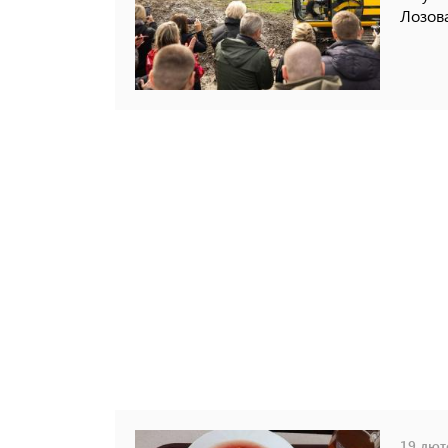
Лозова
19 люто