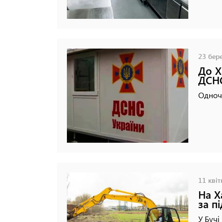
23 бере
До Х
ДСН
Одноча
11 квіт
На Х
за п
У Бучі