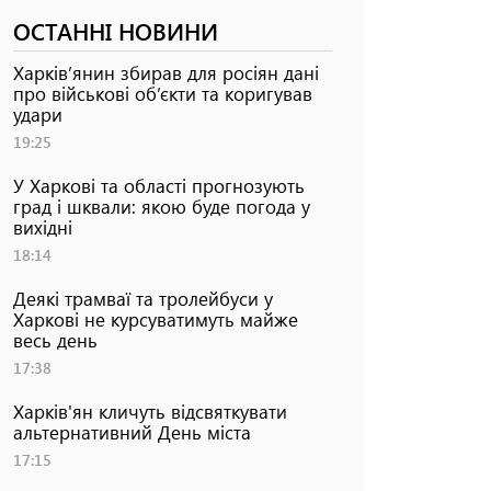
ОСТАННІ НОВИНИ
Харків’янин збирав для росіян дані
про військові об’єкти та коригував
удари
19:25
У Харкові та області прогнозують
град і шквали: якою буде погода у
вихідні
18:14
Деякі трамваї та тролейбуси у
Харкові не курсуватимуть майже
весь день
17:38
Харків'ян кличуть відсвяткувати
альтернативний День міста
17:15