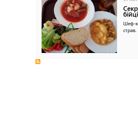
Секр
бійц
Шеф-ку
страв.