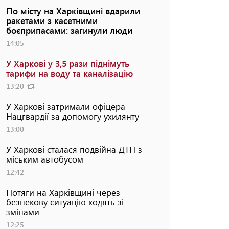
По місту на Харківщині вдарили
ракетами з касетними
боєприпасами: загинули люди
14:05
У Харкові у 3,5 рази піднімуть
тарифи на воду та каналізацію
13:20
У Харкові затримали офіцера
Нацгвардії за допомогу ухилянту
13:00
У Харкові сталася подвійна ДТП з
міським автобусом
12:42
Потяги на Харківщині через
безпекову ситуацію ходять зі
змінами
12:25