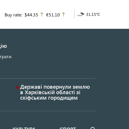
Buy rate:
$44.35
€51.10
31.15°C
up
up
цію
трати.
Державі повернули землю
в Харківській області зі
скіфським городищем