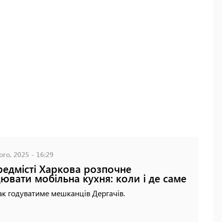
го, 2025 - 16:29
редмісті Харкова розпочне
ювати мобільна кухня: коли і де саме
к годуватиме мешканців Дергачів.