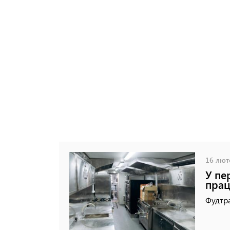
16 люто
У пе
прац
Фудтра