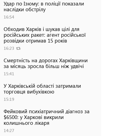
Удар по Ізюму: в поліції показали
наслідки обстрілу
16:54
Обходив Харків і шукав цілі для
російських ракет: агент російської
розвідки отримав 15 років
16:23
Смертність на дорогах Харківщини
за місяць зросла більш ніж удвічі
15:41
У Харківській області затримали
торговця вибухівкою
15:19
Фейковий психіатричний діагноз за
$6500: у Харкові викрили
колишнього лікаря
14:27