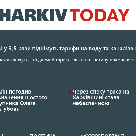
Перейти
до
основного
вмісту
і у 3,5 рази піднімуть тарифи на воду та каналіза
ежах кажуть, що діючий тариф тільки на третину покриває за
мін погодив
Через спеку траса на
значення шостого
Харківщині стала
упника Олега
небезпечною
єгубова