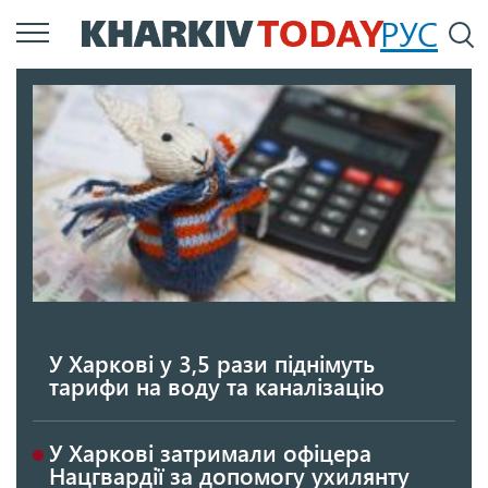
Перейти
РУС
П
до
основного
вмісту
У Харкові у 3,5 рази піднімуть
тарифи на воду та каналізацію
У Харкові затримали офіцера
Нацгвардії за допомогу ухилянту