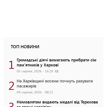
ТОП НОВИНИ
1
Громадські діячі вимагають прибрати сім
пам'ятників у Харкові
05 серпня, 2026 - 16:10
2
На Харківщині восени почнуть рахувати
пасажирів
04 серпня, 2026 - 08:11
3
Немовлятам видають медалі від Терехова
за гроші харків'ян