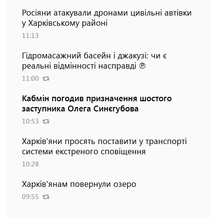
Росіяни атакували дронами цивільні автівки
у Харківському районі
11:13
Гідромасажний басейн і джакузі: чи є
реальні відмінності насправді ℗
11:00
Кабмін погодив призначення шостого
заступника Олега Синєгубова
10:53
Харків'яни просять поставити у транспорті
системи екстреного сповіщення
10:28
Харків'янам повернули озеро
09:55