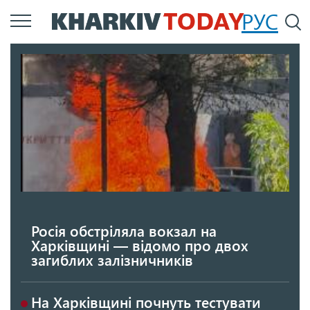
Перейти
РУС
П
до
основного
вмісту
Росія обстріляла вокзал на
Харківщині — відомо про двох
загиблих залізничників
На Харківщині почнуть тестувати