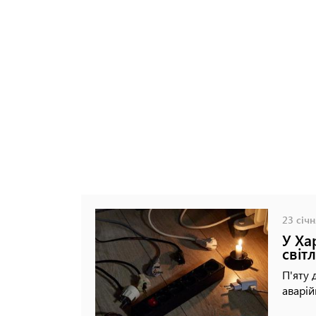
23 січн
У Ха
світ
П'яту 
аварій