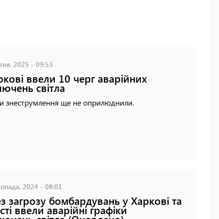
ня, 2025 - 09:53
ркові ввели 10 черг аварійних
лючень світла
ки знеструмлення ще не оприлюднили.
опада, 2024 - 08:01
з загрозу бомбардувань у Харкові та
сті ввели аварійні графіки