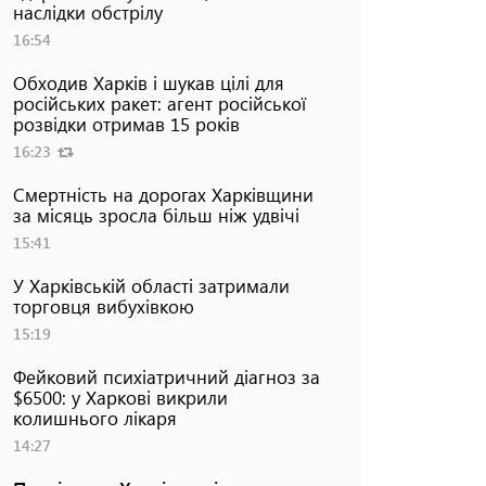
наслідки обстрілу
16:54
Обходив Харків і шукав цілі для
російських ракет: агент російської
розвідки отримав 15 років
16:23
Смертність на дорогах Харківщини
за місяць зросла більш ніж удвічі
15:41
У Харківській області затримали
торговця вибухівкою
15:19
Фейковий психіатричний діагноз за
$6500: у Харкові викрили
колишнього лікаря
14:27