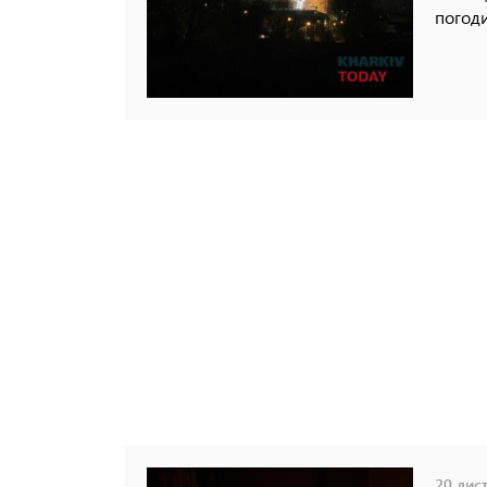
погоди
20 лист