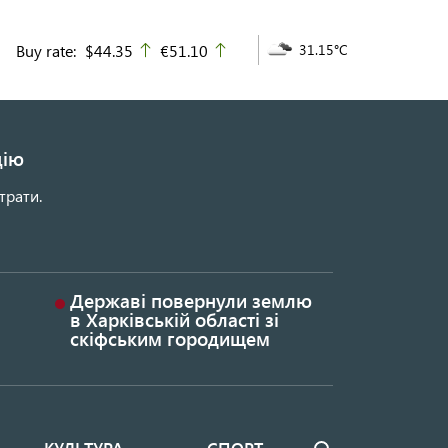
Buy rate:
$44.35
€51.10
31.15°C
up
up
цію
трати.
Державі повернули землю
в Харківській області зі
скіфським городищем