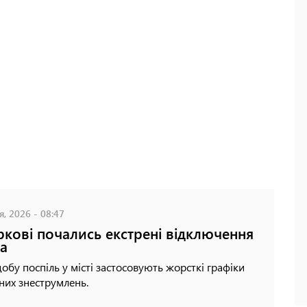
я, 2026 - 08:47
ркові почались екстрені відключення
ла
добу поспіль у місті застосовують жорсткі графіки
них знеструмлень.