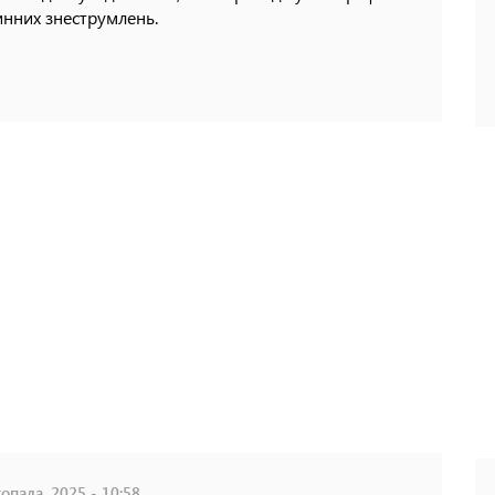
нних знеструмлень.
опада, 2025 - 10:58