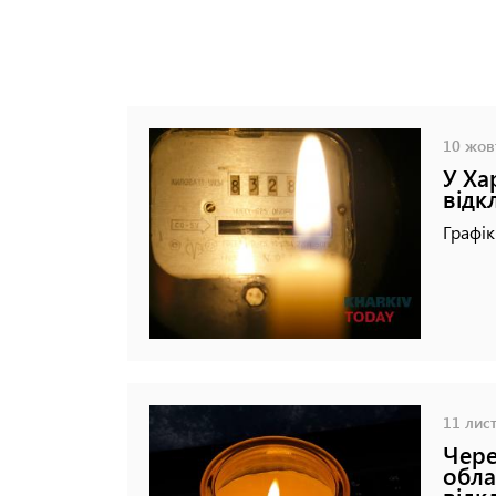
10 жовт
У Ха
відк
Графі
11 лист
Чере
обла