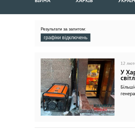
ВІЙНА
ХАРКІВ
УКРАЇ
Основная
навигация
Результати за запитом:
графіки відключень
12 люто
У Ха
світ
Більші
генера