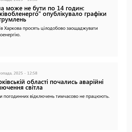
ла може не бути по 14 годин:
ківобленерго" опублікувало графіки
трумлень
ів Харкова просять цілодобово заощаджувати
оенергію.
опада, 2025 - 12:58
рківській області почались аварійні
лючення світла
ки погодинних відключень тимчасово не працюють.