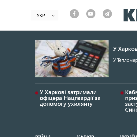
УКР
У Харков
У Тепломер
У Харкові затримали
Каб
офіцера Нацгвардії за
при
допомогу ухилянту
заст
Син