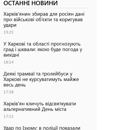
ОСТАННІ НОВИНИ
Харків’янин збирав для росіян дані
про військові об’єкти та коригував
удари
19:25
У Харкові та області прогнозують
град і шквали: якою буде погода у
вихідні
18:14
Деякі трамваї та тролейбуси у
Харкові не курсуватимуть майже
весь день
17:38
Харків'ян кличуть відсвяткувати
альтернативний День міста
17:15
Удар по Ізюму: в поліції показали