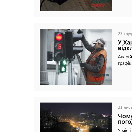
23 груд
У Ха
відк
Аварій
графік
21 лист
Чому
пого
У міст