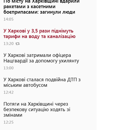
По місту на Харківщині вдарили
ракетами з касетними
боєприпасами: загинули люди
14:05
У Харкові у 3,5 рази піднімуть
тарифи на воду та каналізацію
13:20
У Харкові затримали офіцера
Нацгвардії за допомогу ухилянту
13:00
У Харкові сталася подвійна ДТП з
міським автобусом
12:42
Потяги на Харківщині через
безпекову ситуацію ходять зі
змінами
12:25