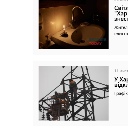
Світ
"Хар
знес
Жител
електр
11 лист
У Ха
відк
Графі