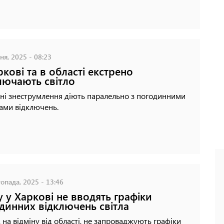
ня, 2025 - 08:23
ркові та в області екстрено
лючають світло
ні знеструмлення діють паралельно з погодинними
ами відключень.
опада, 2025 - 13:46
 у Харкові не вводять графіки
динних відключень світла
і, на відміну від області, не запроваджують графіки