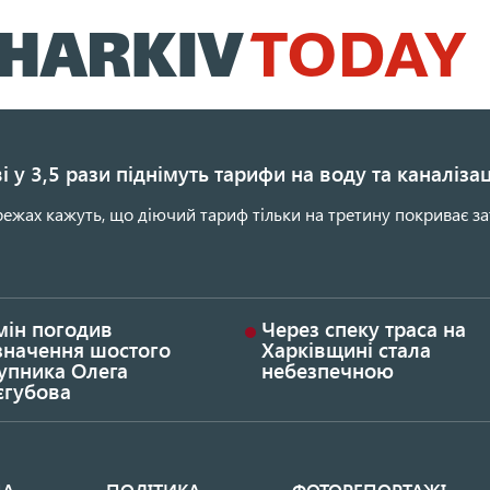
Перейти
до
основного
вмісту
і у 3,5 рази піднімуть тарифи на воду та каналіза
ежах кажуть, що діючий тариф тільки на третину покриває за
мін погодив
Через спеку траса на
значення шостого
Харківщині стала
упника Олега
небезпечною
єгубова