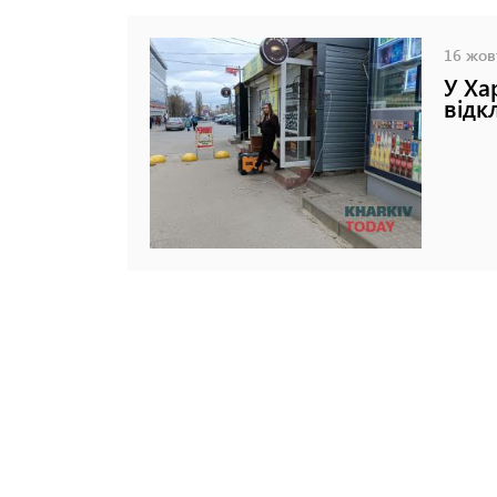
16 жовт
У Ха
відк