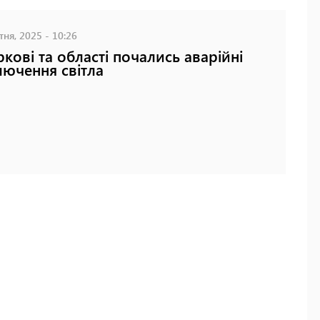
ня, 2025 - 10:26
ркові та області почались аварійні
лючення світла