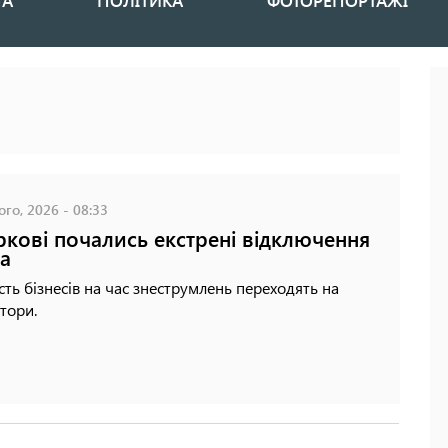
НА
ПОЛІТИКА
ФОТОРЕПОРТАЖІ
го, 2026 - 08:33
ркові почались екстрені відключення
ла
сть бізнесів на час знеструмлень переходять на
тори.