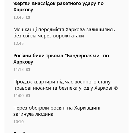
жертви внаслідок ракетного удару по
Харкову
13:45
Мешканці передмістя Харкова залишились
без світла через ворожі атаки
12:45
Росіяни били трьома "Бандеролями" по
Харкову
11:13
Продаж квартири під час воєнного стану:
правові нюанси та безпека угод у Харкові ℗
11:00
Через обстріли росіян на Харківщині
загинула людина
10:10