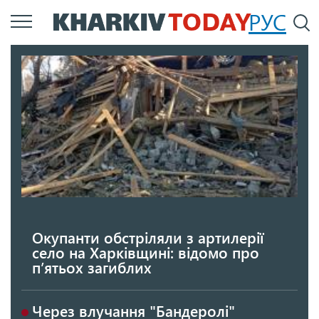
Перейти
РУС
П
до
основного
вмісту
Окупанти обстріляли з артилерії
село на Харківщині: відомо про
п’ятьох загиблих
Через влучання "Бандеролі"