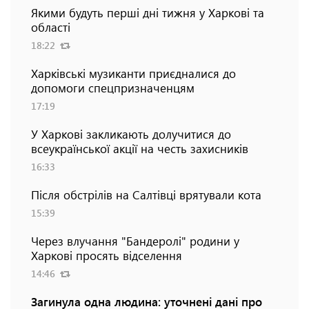
Якими будуть перші дні тижня у Харкові та
області
18:22
Харківські музиканти приєдналися до
допомоги спецпризначенцям
17:19
У Харкові закликають долучитися до
всеукраїнської акції на честь захисників
16:33
Після обстрілів на Салтівці врятували кота
15:39
Через влучання "Бандеролі" родини у
Харкові просять відселення
14:46
Загинула одна людина: уточнені дані про