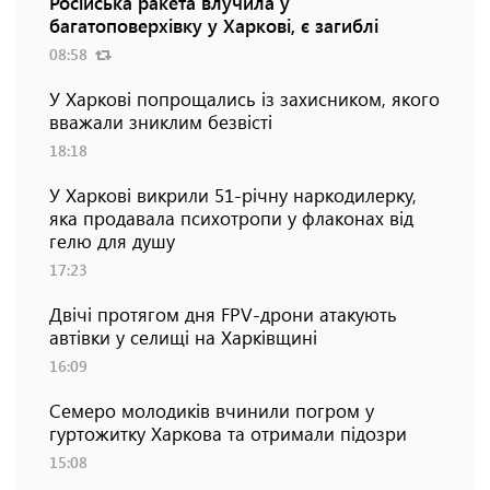
Російська ракета влучила у
багатоповерхівку у Харкові, є загиблі
08:58
У Харкові попрощались із захисником, якого
вважали зниклим безвісті
18:18
У Харкові викрили 51-річну наркодилерку,
яка продавала психотропи у флаконах від
гелю для душу
17:23
Двічі протягом дня FPV-дрони атакують
автівки у селищі на Харківщині
16:09
Семеро молодиків вчинили погром у
гуртожитку Харкова та отримали підозри
15:08