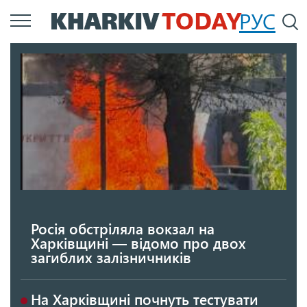
Перейти
РУС
П
до
основного
вмісту
Росія обстріляла вокзал на
Харківщині — відомо про двох
загиблих залізничників
На Харківщині почнуть тестувати