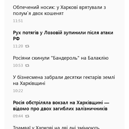
Обпечений носик: у Харкові врятували з
полум`я двох кошенят
11:51
Рух потягів у Лозовій зупинили після атаки
РФ
11:20
Росіяни скинули "Бандероль" на Балаклію
10:53
У бізнесмена забрали десятки гектарів землі
на Харківщині
10:22
Росія обстріляла вокзал на Харківщині —
відомо про двох загиблих залізничників
09:44
Трамваї у Харкові на дві дні змінюють