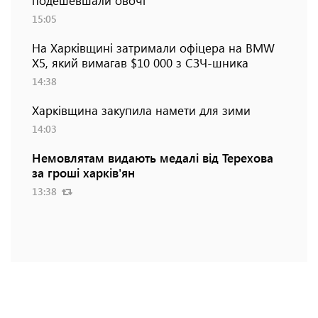
15:05
На Харківщині затримали офіцера на BMW
Х5, який вимагав $10 000 з СЗЧ-шника
14:38
Харківщина закупила намети для зими
14:03
Немовлятам видають медалі від Терехова
за гроші харків'ян
13:38