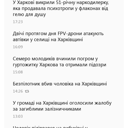
У Харкові викрили 51-річну наркодилерку,
яка продавала психотропи у флаконах від
гелю для душу
17:23
Двічі протягом дня FPV-дрони атакують
автівки у селищі на Харківщині
16:09
Семеро молодиків вчинили погром у
гуртожитку Харкова та отримали підозри
15:08
Безпілотник вбив чоловіка на Харківщині
14:26
У громаді на Харківщині оголосили жалобу
за загиблими залізничниками
13:03
Чоловік підірвався на вибухівці у