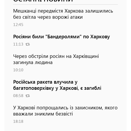
Мешканці передмістя Харкова залишились
без світла через ворожі атаки
12:45
Росіяни били "Бандеролями" по Харкову
11:13
Через обстріли росіян на Харківщині
загинула людина
10:10
Російська ракета влучила у
багатоповерхівку у Харкові, є загиблі
08:58
У Харкові попрощались із захисником, якого
вважали зниклим безвісті
18:18