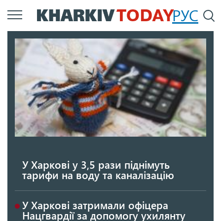
Перейти
РУС
П
до
основного
вмісту
У Харкові у 3,5 рази піднімуть
тарифи на воду та каналізацію
У Харкові затримали офіцера
Нацгвардії за допомогу ухилянту