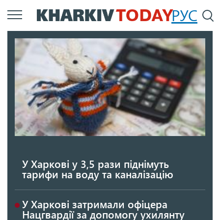
Перейти
РУС
П
до
основного
вмісту
У Харкові у 3,5 рази піднімуть
тарифи на воду та каналізацію
У Харкові затримали офіцера
Нацгвардії за допомогу ухилянту