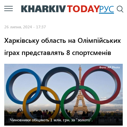
Перейти
РУС
П
до
основного
26 липня, 2024 - 17:37
вмісту
Харківську область на Олімпійських
іграх представлять 8 спортсменів
Фото: AP Photo
Чиновники обіцяють 1 млн. грн. за "золото".