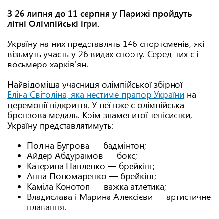
З 26 липня до 11 серпня у Парижі пройдуть
літні Олімпійські ігри.
Україну на них представлять 146 спортсменів, які
візьмуть участь у 26 видах спорту. Серед них є і
восьмеро харків'ян.
Найвідоміша учасниця олімпійської збірної —
Еліна Світоліна, яка нестиме прапор України
на
церемонії відкриття. У неї вже є олімпійська
бронзова медаль. Крім знаменитої тенісистки,
Україну представлятимуть:
Поліна Бугрова — бадмінтон;
Айдер Абдураімов — бокс;
Катерина Павленко — брейкінг;
Анна Пономаренко — брейкінг;
Каміла Конотоп — важка атлетика;
Владислава і Марина Алексієви — артистичне
плавання.