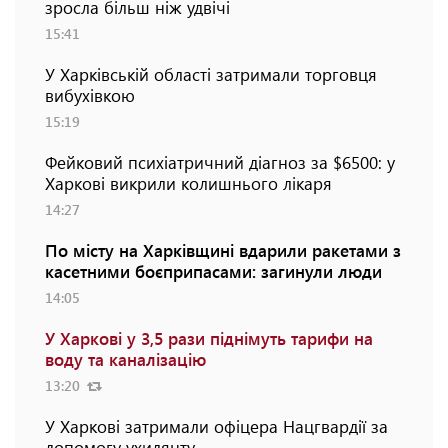
зросла більш ніж удвічі
15:41
У Харківській області затримали торговця
вибухівкою
15:19
Фейковий психіатричний діагноз за $6500: у
Харкові викрили колишнього лікаря
14:27
По місту на Харківщині вдарили ракетами з
касетними боєприпасами: загинули люди
14:05
У Харкові у 3,5 рази піднімуть тарифи на
воду та каналізацію
13:20
У Харкові затримали офіцера Нацгвардії за
допомогу ухилянту