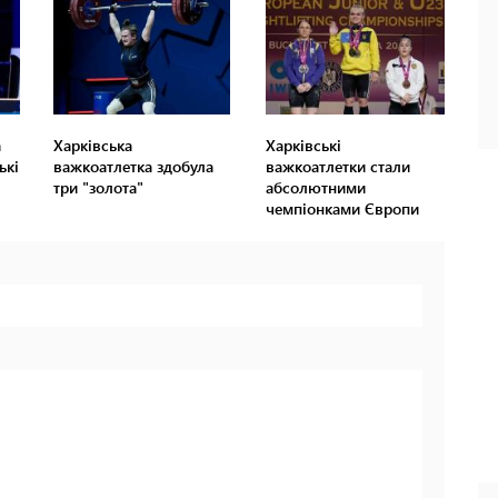
а
Харківська
Харківські
ькі
важкоатлетка здобула
важкоатлетки стали
три "золота"
абсолютними
чемпіонками Європи