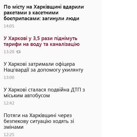
По місту на Харківщині вдарили
ракетами з касетними
боєприпасами: загинули люди
14:05
У Харкові у 3,5 рази піднімуть
тарифи на воду та каналізацію
13:20
У Харкові затримали офіцера
Нацгвардії за допомогу ухилянту
13:00
У Харкові сталася подвійна ДТП з
міським автобусом
12:42
Потяги на Харківщині через
безпекову ситуацію ходять зі
змінами
12:25