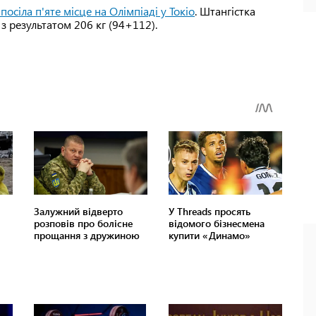
посіла п'яте місце на Олімпіаді у Токіо
. Штангістка
 з результатом 206 кг (94+112).