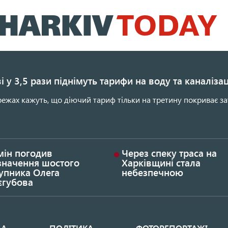
Перейти
до
основного
вмісту
і у 3,5 рази піднімуть тарифи на воду та каналіза
ежах кажуть, що діючий тариф тільки на третину покриває за
мін погодив
Через спеку траса на
значення шостого
Харківщині стала
упника Олега
небезпечною
єгубова