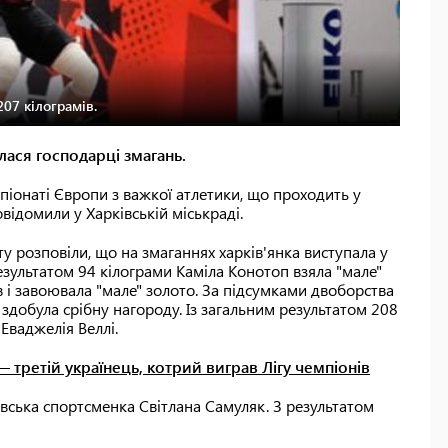
07 кілограмів.
ася господарці змагань.
піонаті Європи з важкої атлетики, що проходить у
відомили у Харківській міськраді.
рту розповіли, що на змаганнях харків'янка виступала у
 результатом 94 кілограми Каміла Конотоп взяла "мале"
в і завоювала "мале" золото. За підсумками двоборства
 здобула срібну нагороду. Із загальним результатом 208
Еваджелія Веллі.
— третій українець, котрий виграв Лігу чемпіонів
івська спортсменка Світлана Самуляк. З результатом