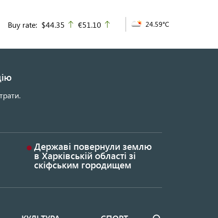
Buy rate:
$44.35
€51.10
24.59°C
up
up
цію
трати.
Державі повернули землю
в Харківській області зі
скіфським городищем