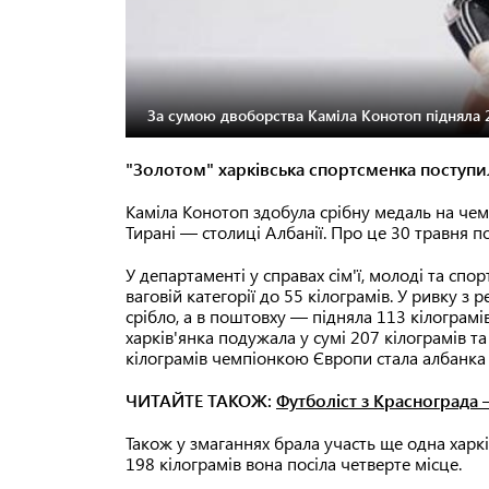
За сумою двоборства Каміла Конотоп підняла 2
"Золотом" харківська спортсменка поступил
Каміла Конотоп здобула срібну медаль на чем
Тирані — столиці Албанії. Про це 30 травня по
У департаменті у справах сім'ї, молоді та спо
ваговій категорії до 55 кілограмів. У ривку з
срібло, а в поштовху — підняла 113 кілограмі
харків'янка подужала у сумі 207 кілограмів та
кілограмів чемпіонкою Європи стала албанка 
ЧИТАЙТЕ ТАКОЖ:
Футболіст з Краснограда 
Також у змаганнях брала участь ще одна харк
198 кілограмів вона посіла четверте місце.