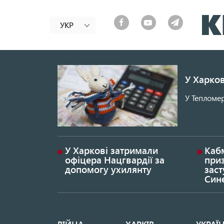
УКР
У Харков
У Тепломер
У Харкові затримали
Каб
офіцера Нацгвардії за
при
допомогу ухилянту
заст
Син