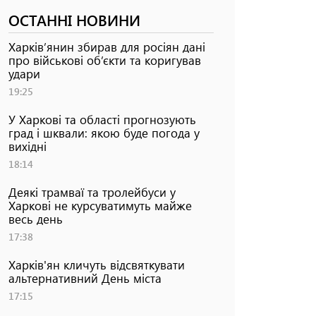
ОСТАННІ НОВИНИ
Харків’янин збирав для росіян дані
про військові об’єкти та коригував
удари
19:25
У Харкові та області прогнозують
град і шквали: якою буде погода у
вихідні
18:14
Деякі трамваї та тролейбуси у
Харкові не курсуватимуть майже
весь день
17:38
Харків'ян кличуть відсвяткувати
альтернативний День міста
17:15