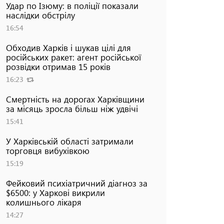
Удар по Ізюму: в поліції показали
наслідки обстрілу
16:54
Обходив Харків і шукав цілі для
російських ракет: агент російської
розвідки отримав 15 років
16:23
Смертність на дорогах Харківщини
за місяць зросла більш ніж удвічі
15:41
У Харківській області затримали
торговця вибухівкою
15:19
Фейковий психіатричний діагноз за
$6500: у Харкові викрили
колишнього лікаря
14:27