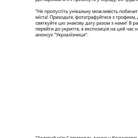
"Не пропустіть унікальну можливість побачити
міста! Приходьте, фотографуйтеся з трофеєм,
святкуйте цю знакову дату разом з нами! В ра
перейти до укриття, а експозиція на цей час 
анонсує "Укрзалізниця".
"Золотий м'яч" привезуть також у Краматорсь