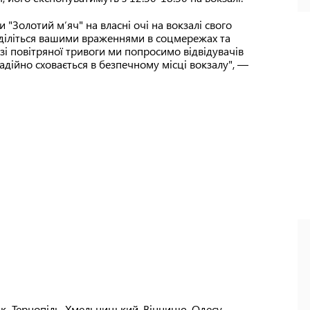
 "Золотий м‘яч" на власні очі на вокзалі свого
 діліться вашими враженнями в соцмережах та
зі повітряної тривоги ми попросимо відвідувачів
надійно сховається в безпечному місці вокзалу", —
к, Тернопіль, Хмельницький, Вінницю, Одесу,