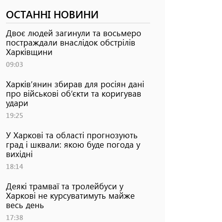
ОСТАННІ НОВИНИ
Двоє людей загинули та восьмеро
постраждали внаслідок обстрілів
Харківщини
09:03
Харків’янин збирав для росіян дані
про військові об’єкти та коригував
удари
19:25
У Харкові та області прогнозують
град і шквали: якою буде погода у
вихідні
18:14
Деякі трамваї та тролейбуси у
Харкові не курсуватимуть майже
весь день
17:38