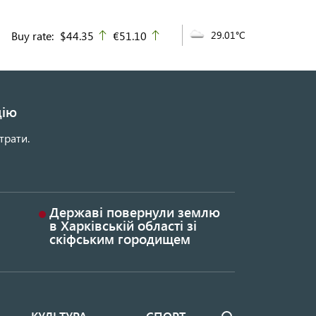
Buy rate:
$44.35
€51.10
29.01°C
up
up
цію
трати.
Державі повернули землю
в Харківській області зі
скіфським городищем