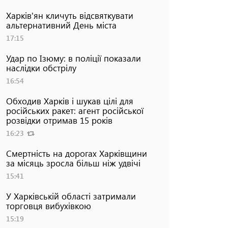
Харків'ян кличуть відсвяткувати
альтернативний День міста
17:15
Удар по Ізюму: в поліції показали
наслідки обстрілу
16:54
Обходив Харків і шукав цілі для
російських ракет: агент російської
розвідки отримав 15 років
16:23
Смертність на дорогах Харківщини
за місяць зросла більш ніж удвічі
15:41
У Харківській області затримали
торговця вибухівкою
15:19