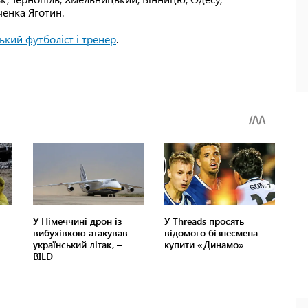
ченка Яготин.
ький футболіст і тренер
.