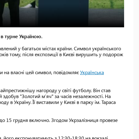
в турне Україною.
влений у багатьох містах країни. Символ українського
ків тому, після експозиції в Києві вирушить у подорож
 на власні цей символ, повідомляє
Українська
айпрестижнішу нагороду у світі футболу. Він став
 здобув "Золотий мʼяч" за часів незалежності. На
у в Україну. Її виставили у Києві в парку ім. Тараса
 до 15 грудня включно. Згодом Укрзалізниця провезе
, його експонуватимуть з 12:30-18:30 на вокзалі.