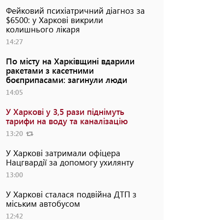
Фейковий психіатричний діагноз за
$6500: у Харкові викрили
колишнього лікаря
14:27
По місту на Харківщині вдарили
ракетами з касетними
боєприпасами: загинули люди
14:05
У Харкові у 3,5 рази піднімуть
тарифи на воду та каналізацію
13:20
У Харкові затримали офіцера
Нацгвардії за допомогу ухилянту
13:00
У Харкові сталася подвійна ДТП з
міським автобусом
12:42