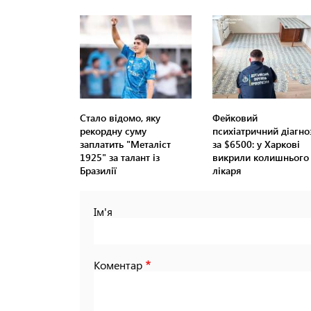
Стало відомо, яку
Фейковий
рекордну суму
психіатричний діагно
заплатить "Металіст
за $6500: у Харкові
1925" за талант із
викрили колишнього
Бразилії
лікаря
Ім'я
Коментар