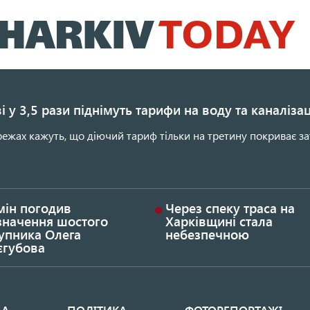
Перейти
до
основного
вмісту
і у 3,5 рази піднімуть тарифи на воду та каналіза
ежах кажуть, що діючий тариф тільки на третину покриває за
мін погодив
Через спеку траса на
значення шостого
Харківщині стала
упника Олега
небезпечною
єгубова