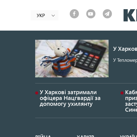
УКР
У Харков
У Тепломер
У Харкові затримали
Каб
офіцера Нацгвардії за
при
допомогу ухилянту
заст
Син