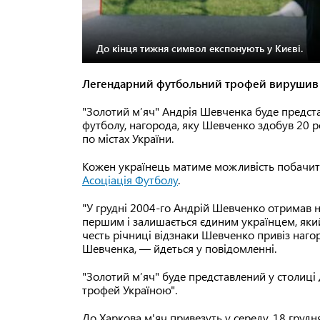
До кінця тижня символ експонують у Києві.
Легендарний футбольний трофей вирушив 
"Золотий м’яч" Андрія Шевченка буде предста
футболу, нагорода, яку Шевченко здобув 20 ро
по містах України.
Кожен українець матиме можливість побачити
Асоціація Футболу
.
"У грудні 2004-го Андрій Шевченко отримав н
першим і залишається єдиним українцем, який
честь річниці відзнаки Шевченко привіз нагород
Шевченка, — йдеться у повідомленні.
"Золотий м’яч" буде представлений у столиці
трофей Україною".
До Харкова м'яч привезуть у середу, 18 грудня