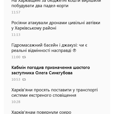
побудувати два падел-корти
11:57
Росіяни атакували дронами цивільні автівки
у Харківському районі
11:13
Гідромасажний басейн і джакузі: чи є
реальні відмінності насправді ℗
11:00
Кабмін погодив призначення шостого
заступника Олега Синєгубова
10:53
Харків'яни просять поставити у транспорті
системи екстреного сповіщення
10:28
Харків'янам повернули озеро