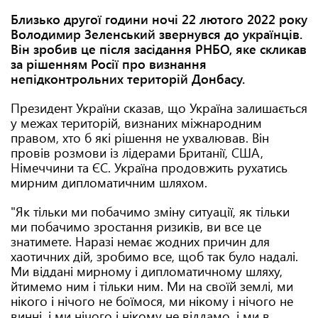
Близько другої години ночі 22 лютого 2022 року
Володимир Зеленський звернувся до українців.
Він зробив це після засідання РНБО, яке скликав
за рішенням Росії про визнання
непідконтрольних територій Донбасу.
Президент України сказав, що Україна залишається
у межах територій, визнаних міжнародним
правом, хто б які рішення не ухвалював. Він
провів розмови із лідерами Британії, США,
Німеччини та ЄС. Україна продовжить рухатись
мирним дипломатичним шляхом.
"Як тільки ми побачимо зміну ситуації, як тільки
ми побачимо зростання ризиків, ви все це
знатимете. Наразі немає жодних причин для
хаотичних дій, зробимо все, щоб так було надалі.
Ми віддані мирному і дипломатичному шляху,
йтимемо ним і тільки ним. Ми на своїй землі, ми
нікого і нічого не боїмося, ми нікому і нічого не
винні, і ми нічого і нікому не віддамо, і ми в