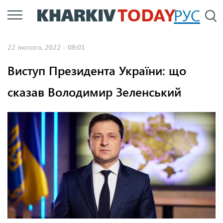
Перейти
РУС
П
до
основного
22 лютого, 2022 - 08:01
вмісту
Виступ Президента України: що
сказав Володимир Зеленський