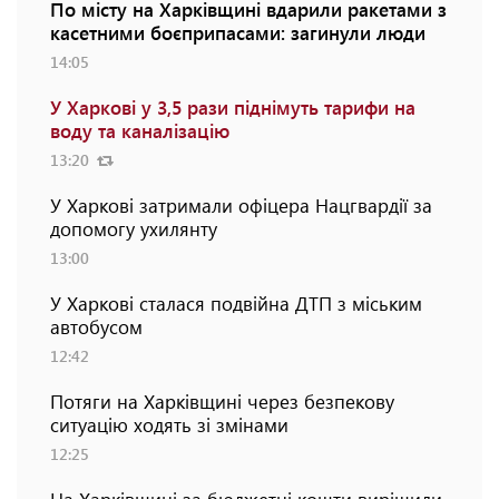
По місту на Харківщині вдарили ракетами з
касетними боєприпасами: загинули люди
14:05
У Харкові у 3,5 рази піднімуть тарифи на
воду та каналізацію
13:20
У Харкові затримали офіцера Нацгвардії за
допомогу ухилянту
13:00
У Харкові сталася подвійна ДТП з міським
автобусом
12:42
Потяги на Харківщині через безпекову
ситуацію ходять зі змінами
12:25
На Харківщині за бюджетні кошти вирішили