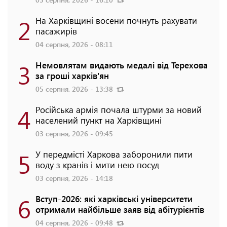
2
На Харківщині восени почнуть рахувати
пасажирів
04 серпня, 2026 - 08:11
3
Немовлятам видають медалі від Терехова
за гроші харків'ян
05 серпня, 2026 - 13:38
4
Російська армія почала штурми за новий
населений пункт на Харківщині
03 серпня, 2026 - 09:45
5
У передмісті Харкова заборонили пити
воду з кранів і мити нею посуд
03 серпня, 2026 - 14:18
6
Вступ-2026: які харківські університети
отримали найбільше заяв від абітурієнтів
04 серпня, 2026 - 09:48