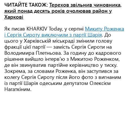
ЧИТАЙТЕ ТАКОЖ:
Терехов звільнив чиновника,
який понад десять років очолював район у
Харкові
Як писав KHARKIV Today, у серпні
Микиту Роженка
і Сергія Сироту виключили з партії Шарія
. До
цього у Харківській міськраді змінили голову
фракції цієї партії — замість Сергія Сироти на
Володимира Плетньова. За годину до кадрового
рішення вийшло інтерв'ю з Микитою Роженком,
де він звинуватив партійне керівництво у тиску.
Зокрема, за словами Роженка, він заступився за
колегу Сергія Сироту після його фото з вигнаним
із партії Шарія одеським депутатом Олексієм
Нагаткіним.