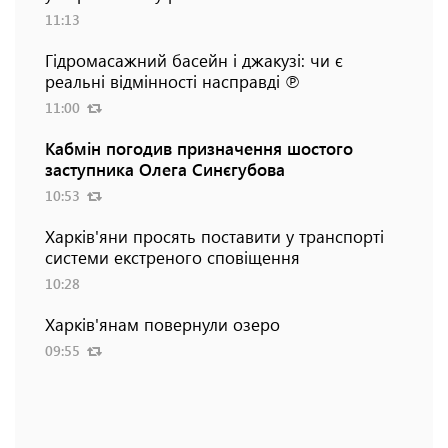
11:13
Гідромасажний басейн і джакузі: чи є
реальні відмінності насправді ℗
11:00
Кабмін погодив призначення шостого
заступника Олега Синєгубова
10:53
Харків'яни просять поставити у транспорті
системи екстреного сповіщення
10:28
Харків'янам повернули озеро
09:55