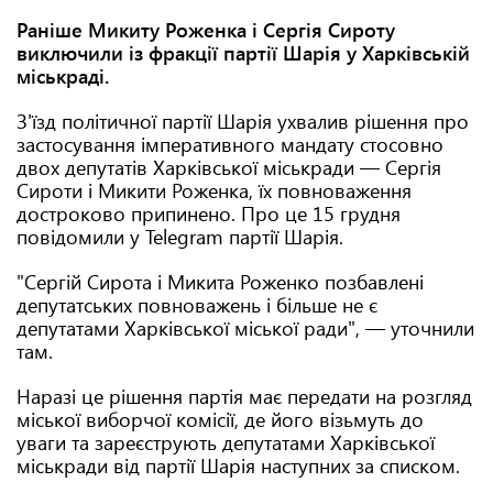
Раніше Микиту Роженка і Сергія Сироту
виключили із фракції партії Шарія у Харківській
міськраді.
З'їзд політичної партії Шарія ухвалив рішення про
застосування імперативного мандату стосовно
двох депутатів Харківської міськради — Сергія
Сироти і Микити Роженка, їх повноваження
достроково припинено. Про це 15 грудня
повідомили у Telegram партії Шарія.
"Сергій Сирота і Микита Роженко позбавлені
депутатських повноважень і більше не є
депутатами Харківської міської ради", — уточнили
там.
Наразі це рішення партія має передати на розгляд
міської виборчої комісії, де його візьмуть до
уваги та зареєструють депутатами Харківської
міськради від партії Шарія наступних за списком.