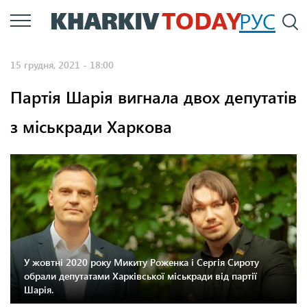
Перейти
РУС
П
до
основного
15 грудня, 2021 - 18:00
вмісту
Партія Шарія вигнала двох депутатів
з міськради Харкова
У жовтні 2020 року Микиту Роженка і Сергія Сироту
обрали депутатами Харківської міськради від партії
Шарія.