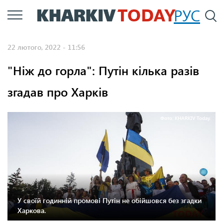
Перейти
РУС
П
до
основного
22 лютого, 2022 - 11:56
вмісту
"Ніж до горла": Путін кілька разів
згадав про Харків
Фото: KHARKIV Today.
У своїй годинній промові Путін не обійшовся без згадки
Харкова.