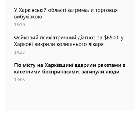
У Харківській області затримали торговця
вибухівкою
15:19
Фейковий психіатричний діагноз за $6500: у
Харкові викрили колишнього лікаря
14:27
По місту на Харківщині вдарили ракетами з
касетними боєприпасами: загинули люди
14:05