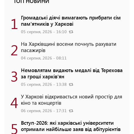
ТОП НОВИНИ
1
Громадські діячі вимагають прибрати сім
пам'ятників у Харкові
05 серпня, 2026 - 16:10
2
На Харківщині восени почнуть рахувати
пасажирів
04 серпня, 2026 - 08:11
3
Немовлятам видають медалі від Терехова
за гроші харків'ян
05 серпня, 2026 - 13:38
4
У Харкові відкривається новий простір для
кіно та концертів
06 серпня, 2026 - 17:31
5
Вступ-2026: які харківські університети
отримали найбільше заяв від абітурієнтів