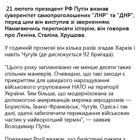
21 лютого президент РФ Путін визнав
суверенітет самопроголошених "ЛНР" та "ДНР",
перед цим він виступив зі зверненням.
Намагаючись переписати історію, він говорив
про Леніна, Сталіна, Хрущова.
У годинній промові він кілька разів згадав Харків і
навіть Чугуїв (де дислокується 92 бригада).
"Цього року заплановано не менше десяти таких
спільних маневрів. Очевидно, що такі заходи є
прикриттям для швидкого нарощування
військового угруповання НАТО на території
України. Тим більше, що модернізована за
допомогою американців мережа аеродромів —
Бориспіль, Івано-Франківськ, Чугуїв, Одеса і так
далі, здатні забезпечити перекидання військових
частин у найкоротший термін", — заявив
Володимир Путін.
Президент Росії вважає, що балістичні ракети з