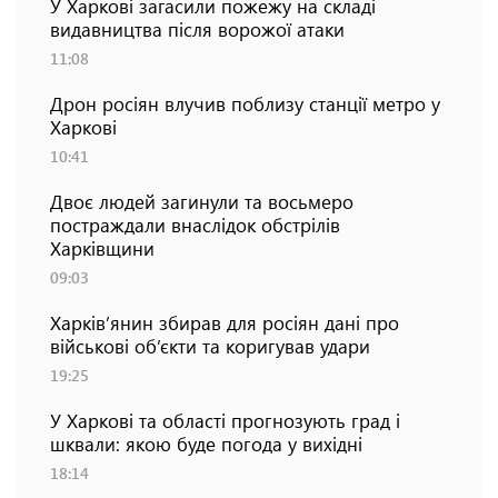
У Харкові загасили пожежу на складі
видавництва після ворожої атаки
11:08
Дрон росіян влучив поблизу станції метро у
Харкові
10:41
Двоє людей загинули та восьмеро
постраждали внаслідок обстрілів
Харківщини
09:03
Харків’янин збирав для росіян дані про
військові об’єкти та коригував удари
19:25
У Харкові та області прогнозують град і
шквали: якою буде погода у вихідні
18:14