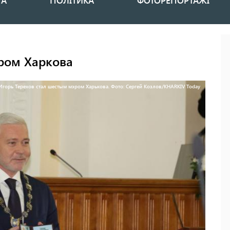
НА
ПОЛІТИКА
ФОТОРЕПОРТАЖІ
ером Харкова
Игорь Терехов стал шестым мэром Харькова. Фото: Сергей Козлов/KHARKIV Today