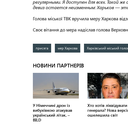
регулярными. Я доступен для всех. Такой ж
девиз остается неизменным: Харьков — это
Голова міської ТВК вручила меру Харкова відз
Своє вітання до мера надіслав голова Верхов
присяга
мер Харкова
Харківський міський голо