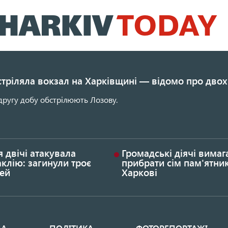
Перейти
до
основного
вмісту
стріляла вокзал на Харківщині — відомо про двох
другу добу обстрілюють Лозову.
я двічі атакувала
Громадські діячі вима
клію: загинули троє
прибрати сім пам'ятник
ей
Харкові