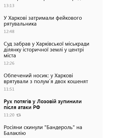
13:13
У Харкові затримали фейкового
рятувальника
12:48
Суд забрав у Харківської міськради
ділянку історичної землі у центрі
міста
12:26
Обпечений носик: у Харкові
врятували з полум`я двох кошенят
11:51
Рух потягів у Лозовій зупинили
після атаки РФ
11:20
Росіяни скинули "Бандероль" на
Балаклію