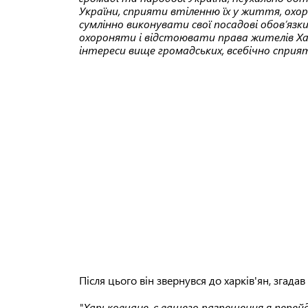
України, сприяти втіленню їх у життя, охор
сумлінно виконувати свої посадові обов’яз
охороняти і відстоювати права жителів Ха
інтереси вище громадських, всебічно спри
Після цього він звернувся до харків'ян, згадав
"Харьковчане, с вашего разрешения я перей