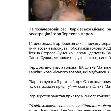
На позачерговій сесії Харківської міської
реєстрацію Ігоря Терехова мером.
11 листопада Ігор Терехов склав присягу мера Х
тимчасовий виконувач обов'язків голови ХОД
Тетяна Єгорова-Луценко, народні депутати 
Павло Сушко, чиновники, духовенство, сини Г
Першою виступила голова ТВК Олена Матвієнко
Харківського міського голови, які відбулися 3
"Зареєструвати Терехова Ігоря Олександрови
голова складає присягу",
—
сказала Олена Мат
Ігор Терехов зачитав присягу міського голови:
"Усвідомлюючи свою високу відповідальніст
громаді та народові України, неухильно до