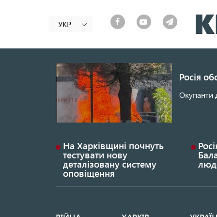
УКР
Росія об
Окупанти 
На Харківщині почнуть
Росі
тестувати нову
Бала
деталізовану систему
люд
оповіщення