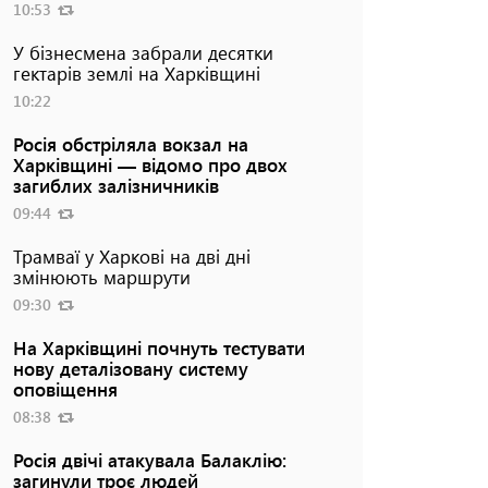
10:53
У бізнесмена забрали десятки
гектарів землі на Харківщині
10:22
Росія обстріляла вокзал на
Харківщині — відомо про двох
загиблих залізничників
09:44
Трамваї у Харкові на дві дні
змінюють маршрути
09:30
На Харківщині почнуть тестувати
нову деталізовану систему
оповіщення
08:38
Росія двічі атакувала Балаклію:
загинули троє людей