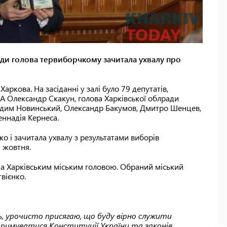
 ради голова тервиборчкому зачитала ухвалу про
аркова. На засіданні у залі було 79 депутатів,
А Олександр Скакун, голова Харківської облради
Вадим Новинський, Олександр Бакумов, Дмитро Шенцев,
еннадія Кернеса.
 і зачитала ухвалу з результатами виборів
1 жовтня.
ча Харківським міським головою. Обраний міський
вієнко.
ь, урочисто присягаю, що буду вірно служити
тримуватися Конституції України та законів