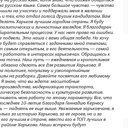
 на русском языке. Самое большое чувство — чувство
ришли на участки и поддержали меня в желании
ь и тех, кто отдал голоса другим кандидатам. Вам
сделать Харьков лучшим городом страны. Я буду
политических и личностных взглядов. Я благодарен
бирательным процессом. У нас нет права на ошибки.
е подвели. Это наша с вами общая победа. Но хочу
не будет справляться с заданными мной темпами,
дет самым открытым, а его деятельность — самой
ут работать в интересах харьковчан. Обращаюсь к
ена точка. Наш путь — ежедневная и кропотливая
обязана сделать все для развития Харькова. Я
та политике, популизму и узкопартийным
илы на разборки. Давайте посвятим его любимому
. Я знаю, что вы ждете: масштабные
производства, модернизацию транспорта,
гическую безопасность и культурное развитие.
ценивать мою работу по этому параметру. Все, что
последнее 10-летие благодаря Геннадию Кернесу
ль — поднять ее еще выше. Уважаемые харьковчане, я
ько за историю Харькова, за ее героев, но и за
его лучшим в стране, ввести его в ТОП лучших в
м районе Харькова. Наши встречи будут