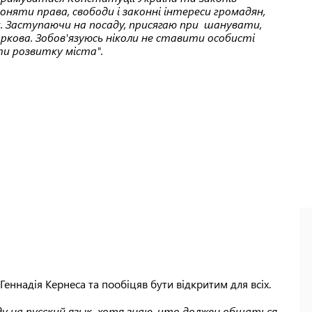
оняти права, свободи і законні інтереси громадян,
ки. Заступаючи на посаду, присягаю при шанувати,
ркова. Зобов'язуюсь ніколи не ставити особисті
яти розвитку міста".
 Геннадія Кернеса та пообіцяв бути відкритим для всіх.
ду на русский язык, хотя знаю, что должен общаться