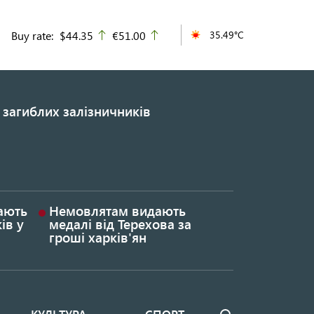
Buy rate:
$44.35
€51.00
35.49°C
up
up
 загиблих залізничників
гають
Немовлятам видають
ів у
медалі від Терехова за
гроші харків'ян