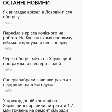
ОСТАННІ НОВИНИ
Як виглядає вокзал в Лозовій після
обстрілу
15:23
Пересіла з крісла колісного на
робота. На Куп'янському напрямку
військові врятували пенсіонерку
14:56
Через обстріл міста на Харківщині
постраждали шестеро людей
14:30
Сапери забрали залишки ракети з
підприємства в Богодухові
13:55
У прикордонній громаді на
Харківщині вирішили витратити 1,7
млн гривень на ремонт сільради