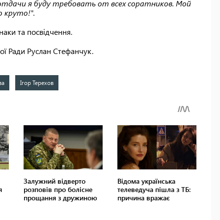
е отдачи я буду требовать от всех соратников. Мой
 круто!".
наки та посвідчення.
ної Ради Руслан Стефанчук.
ва
Ігор Терехов