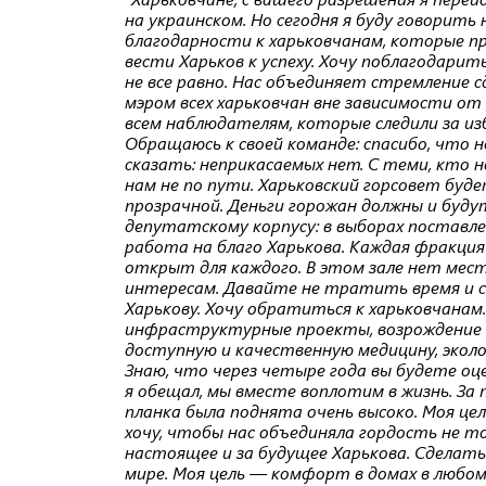
на украинском. Но сегодня я буду говорить
благодарности к харьковчанам, которые п
вести Харьков к успеху. Хочу поблагодарит
не все равно. Нас объединяет стремление 
мэром всех харьковчан вне зависимости от 
всем наблюдателям, которые следили за из
Обращаюсь к своей команде: спасибо, что н
сказать: неприкасаемых нет. С теми, кто 
нам не по пути. Харьковский горсовет бу
прозрачной. Деньги горожан должны и буд
депутатскому корпусу: в выборах поставл
работа на благо Харькова. Каждая фракция 
открыт для каждого. В этом зале нет мес
интересам. Давайте не тратить время и с
Харькову. Хочу обратиться к харьковчанам
инфраструктурные проекты, возрождение 
доступную и качественную медицину, эколо
Знаю, что через четыре года вы будете о
я обещал, мы вместе воплотим в жизнь. За 
планка была поднята очень высоко. Моя це
хочу, чтобы нас объединяла гордость не тол
настоящее и за будущее Харькова. Сделать 
мире. Моя цель — комфорт в домах в любо