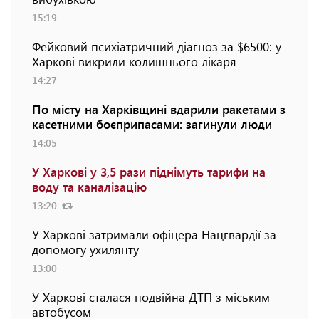
15:19
Фейковий психіатричний діагноз за $6500: у
Харкові викрили колишнього лікаря
14:27
По місту на Харківщині вдарили ракетами з
касетними боєприпасами: загинули люди
14:05
У Харкові у 3,5 рази піднімуть тарифи на
воду та каналізацію
13:20
У Харкові затримали офіцера Нацгвардії за
допомогу ухилянту
13:00
У Харкові сталася подвійна ДТП з міським
автобусом