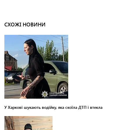
СХОЖІ НОВИНИ
У Харкові шукають водійку, яка скоїла ДТП і втекла