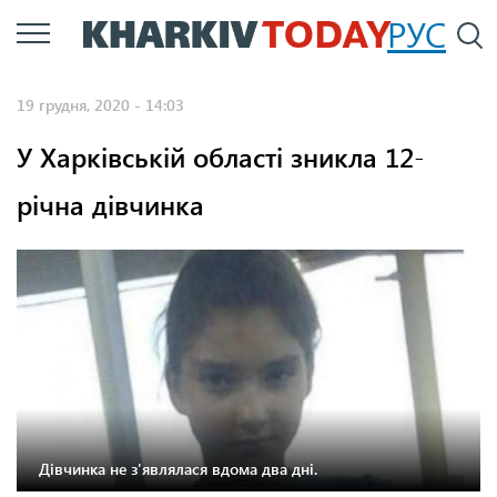
Перейти
РУС
П
до
основного
19 грудня, 2020 - 14:03
вмісту
У Харківській області зникла 12-
річна дівчинка
Дівчинка не з'являлася вдома два дні.