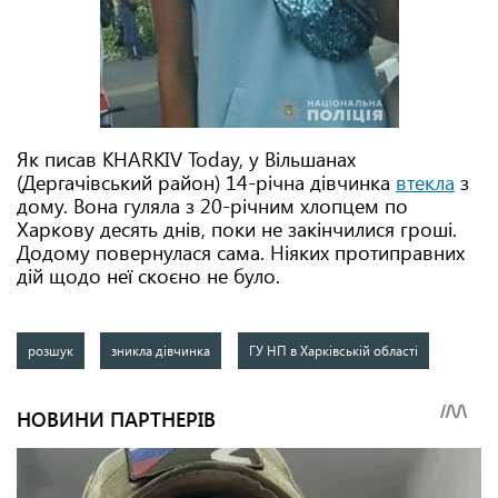
Як писав KHARKIV Today, у Вільшанах
(Дергачівський район) 14-річна дівчинка
втекла
з
дому. Вона гуляла з 20-річним хлопцем по
Харкову десять днів, поки не закінчилися гроші.
Додому повернулася сама. Ніяких протиправних
дій щодо неї скоєно не було.
розшук
зникла дівчинка
ГУ НП в Харківській області