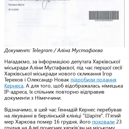
Документ: Telegram / Аліна Мустафаєва
Нагадаємо, за інформацією депутата Харківської
міськради Аліни Мустафаєвої, під час першої сесії
Харківської міськради нового скликання Ігор
Терехов і Олександр Новак
підробили подання
Кернеса
. А для того, щоб відображалась німецька
IP-адреса, їх спільник повторно відправив
документи з Німеччини.
Відзначимо, в цей час Геннадій Кернес перебував
на лікуванні в берлінській клініці "Шаріте". П'ятий
мер Харкова помер 16 грудня, його
поховали
23
грудня на Алеї почесних харків'ян на міському