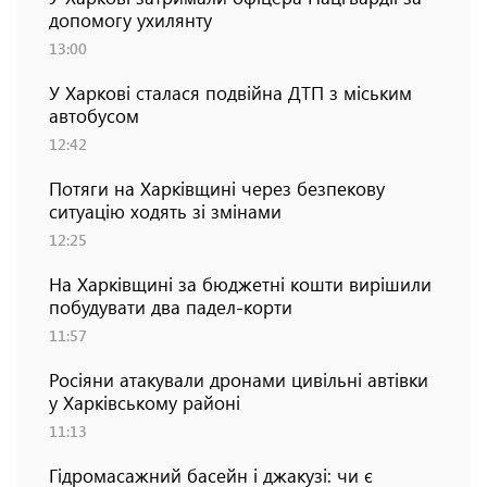
допомогу ухилянту
13:00
У Харкові сталася подвійна ДТП з міським
автобусом
12:42
Потяги на Харківщині через безпекову
ситуацію ходять зі змінами
12:25
На Харківщині за бюджетні кошти вирішили
побудувати два падел-корти
11:57
Росіяни атакували дронами цивільні автівки
у Харківському районі
11:13
Гідромасажний басейн і джакузі: чи є