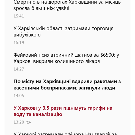
Смертність на дорогах Харківщини за місяць
зросла більш ніж удвічі
15:41
У Харківській області затримали торговця
вибухівкою
15:19
Фейковий психіатричний діагноз за $6500: у
Харкові викрили колишнього лікаря
14:27
По місту на Харківщині вдарили ракетами з
касетними боєприпасами: загинули люди
14:05
У Харкові у 3,5 рази піднімуть тарифи на
воду та каналізацію
13:20
У Харкові затримали офіцера Нацгвардії за