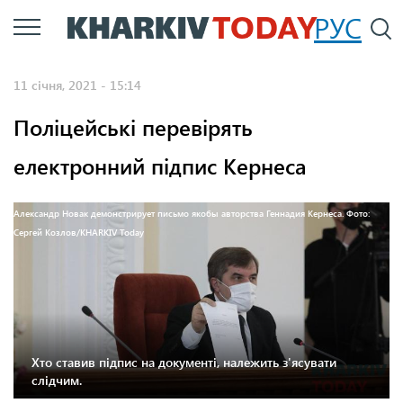
Перейти
РУС
П
до
основного
11 січня, 2021 - 15:14
вмісту
Поліцейські перевірять
електронний підпис Кернеса
Александр Новак демонстрирует письмо якобы авторства Геннадия Кернеса. Фото:
Сергей Козлов/KHARKIV Today
Хто ставив підпис на документі, належить з'ясувати
слідчим.