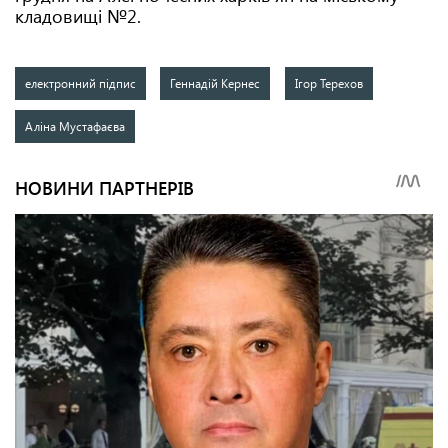
кладовищі №2.
електронний підпис
Геннадій Кернес
Ігор Терехов
Аліна Мустафаєва