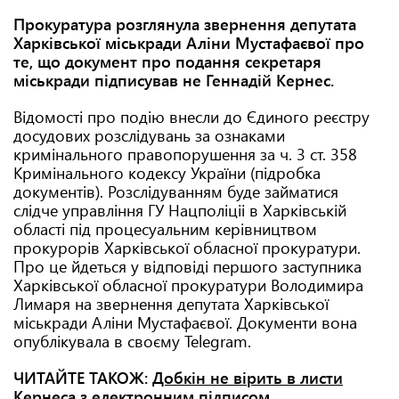
Прокуратура розглянула звернення депутата
Харківської міськради Аліни Мустафаєвої про
те, що документ про подання секретаря
міськради підписував не Геннадій Кернес.
Відомості про подію внесли до Єдиного реєстру
досудових розслідувань за ознаками
кримінального правопорушення за ч. 3 ст. 358
Кримінального кодексу України (підробка
документів). Розслідуванням буде займатися
слідче управління ГУ Нацполіціі в Харківській
області під процесуальним керівництвом
прокурорів Харківської обласної прокуратури.
Про це йдеться у відповіді першого заступника
Харківської обласної прокуратури Володимира
Лимаря на звернення депутата Харківської
міськради Аліни Мустафаєвої. Документи вона
опублікувала в своєму Telegram.
ЧИТАЙТЕ ТАКОЖ:
Добкін не вірить в листи
Кернеса з електронним підписом