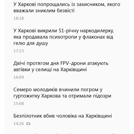
У Харкові попрощались із захисником, якого
вважали зниклим безвісті
18:18
У Харкові викрили 51-річну наркодилерку,
яка продавала психотропи у флаконах від
гелю для душу
17:23
Двічі протягом дня FPV-дрони атакують
автівки у селищі на Харківщині
16:09
Семеро молодиків вчинили погром у
гуртожитку Харкова та отримали підозри
15:08
Безпілотник вбив чоловіка на Харківщині
14:26