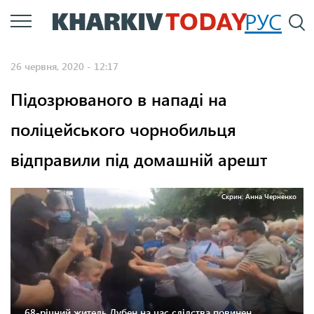
Перейти
РУС
П
до
основного
26 червня, 2020 - 12:17
вмісту
Підозрюваного в нападі на
поліцейського чорнобильця
відправили під домашній арешт
Скрин: Анна Черненко
68-річний житель Лубен на час слідства повинен