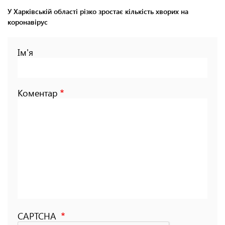
У Харківській області різко зростає кількість хворих на
коронавірус
Ім'я
Коментар
CAPTCHA