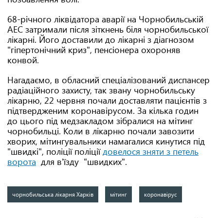
68-річного ліквідатора аварії на Чорнобильській
АЕС затримали після зіткнень біля чорнобильської
лікарні. Його доставили до лікарні з діагнозом
"гіпертонічний криз", пенсіонера охороняв
конвой.
Нагадаємо, в обласний спеціалізований диспансер
радіаційного захисту, так звану чорнобильську
лікарню, 22 червня почали доставляти пацієнтів з
підтвердженим коронавірусом. За кілька годин
до цього під медзакладом зібралися на мітинг
чорнобильці. Коли в лікарню почали завозити
хворих, мітингувальники намагалися кинутися під
"швидкі", поліції поліції
довелося зняти з петель
ворота
для в'їзду "швидких".
чорнобильська лікарня Харків
мітинг
коронавірус