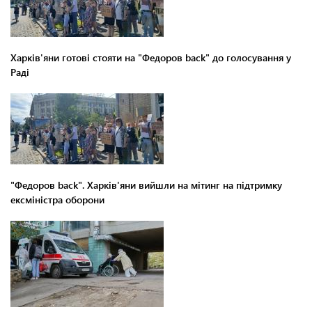
Харків'яни готові стояти на "Федоров back" до голосування у
Раді
"Федоров back". Харків'яни вийшли на мітинг на підтримку
ексміністра оборони