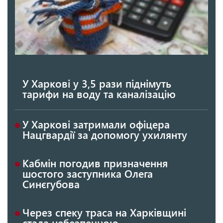
У Харкові у 3,5 рази піднімуть
тарифи на воду та каналізацію
У Харкові затримали офіцера
Нацгвардії за допомогу ухилянту
Кабмін погодив призначення
шостого заступника Олега
Синєгубова
Через спеку траса на Харківщині
стала небезпечною