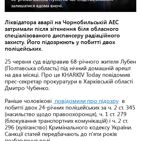
залишатися вдома вночі.
Ліквідатора аварії на Чорнобильській АЕС
затримали після зіткнення біля обласного
спеціалізованого диспансеру радіаційного
захисту. Його підозрюють у побитті двох
поліцейських.
25 червня суд відправив 68-річного жителя Лубен
(Полтавська область) під нічний домашній арешт
на два місяці. Про це KHARKIV Today повідомив
прес-секретар прокуратури в Харківській області
Дмитро Чубенко.
Раніше чоловікові
повідомили про підозру
в
побитті двох 24-річних поліцейських за ч. 2 ст. 345
(насильство щодо правоохоронця), ч. 1 ст. 279
(блокування транспортних комунікацій) і ч. 2 ст.
296 (хуліганство) Кримінального кодексу України.
Санкції статей передбачають до п'яти років
позбавлення волі.