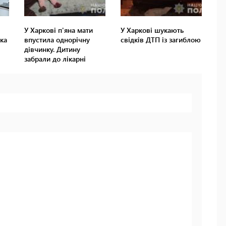
У Харкові п'яна мати
У Харкові шукають
ка
впустила однорічну
свідків ДТП із загиблою
дівчинку. Дитину
забрали до лікарні