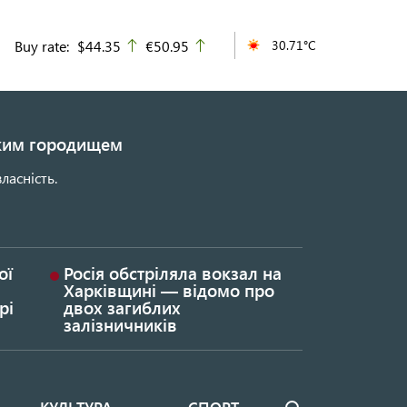
Buy rate:
$44.35
€50.95
30.71°C
up
up
ьким городищем
ласність.
ої
Росія обстріляла вокзал на
Харківщині — відомо про
рі
двох загиблих
залізничників