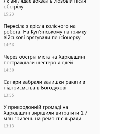
Як виглядає вокзал в Лозовій після
обстрілу
15:23
Пересіла з крісла колісного на
робота. На Куп'янському напрямку
військові врятували пенсіонерку
14:56
Через обстріл міста на Харківщині
постраждали шестеро людей
14:30
Сапери забрали залишки ракети з
підприємства в Богодухові
13:55
У прикордонній громаді на
Харківщині вирішили витратити 1,7
млн гривень на ремонт сільради
13:13