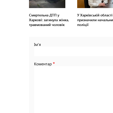
Смертельна ДТП у
У Харківській області
Харкові: загинула жінка,
призначили начальни
травмований чоловік
поліції
Ім'я
Коментар