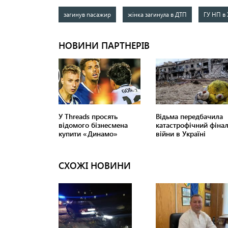
загинув пасажир
жінка загинула в ДТП
ГУ НП в 
СХОЖІ НОВИНИ