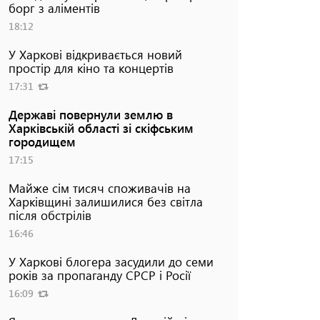
борг з аліментів
18:12
У Харкові відкривається новий
простір для кіно та концертів
17:31
Державі повернули землю в
Харківській області зі скіфським
городищем
17:15
Майже сім тисяч споживачів на
Харківщині залишилися без світла
після обстрілів
16:46
У Харкові блогера засудили до семи
років за пропаганду СРСР і Росії
16:09