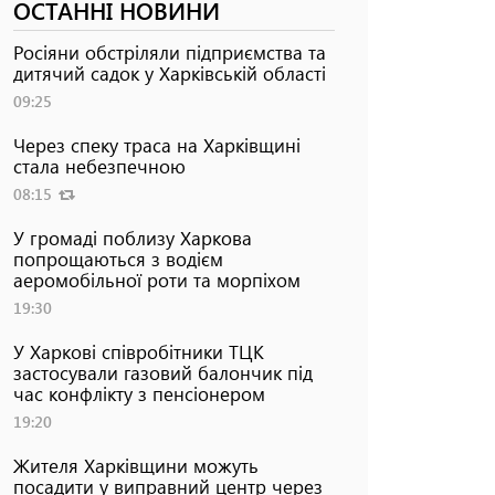
ОСТАННІ НОВИНИ
Росіяни обстріляли підприємства та
дитячий садок у Харківській області
09:25
Через спеку траса на Харківщині
стала небезпечною
08:15
У громаді поблизу Харкова
попрощаються з водієм
аеромобільної роти та морпіхом
19:30
У Харкові співробітники ТЦК
застосували газовий балончик під
час конфлікту з пенсіонером
19:20
Жителя Харківщини можуть
посадити у виправний центр через