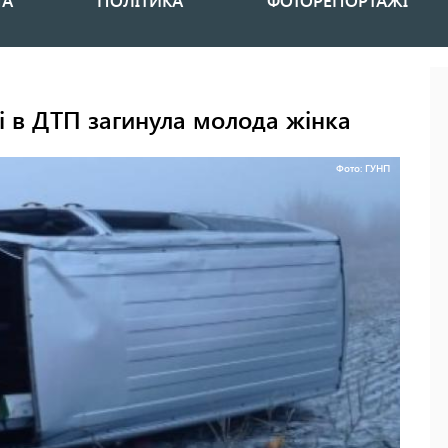
НА
ПОЛІТИКА
ФОТОРЕПОРТАЖІ
ті в ДТП загинула молода жінка
Фото: ГУНП