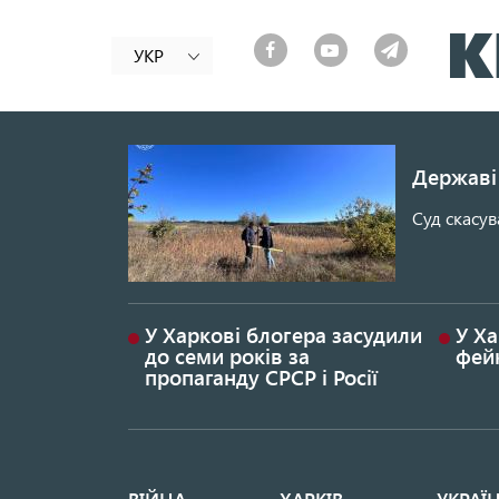
УКР
Державі 
Суд скасув
У Харкові блогера засудили
У Ха
до семи років за
фей
пропаганду СРСР і Росії