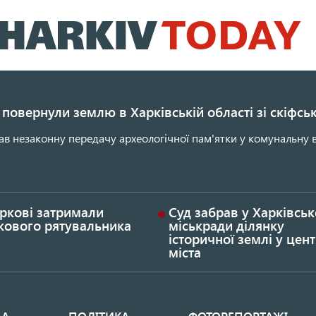
Перейти
до
основного
вмісту
повернули землю в Харківській області зі скіфс
ав незаконну передачу археологічної пам'ятки у комунальну в
ркові затримали
Суд забрав у Харківськ
кового рятувальника
міськради ділянку
історичної землі у цент
міста