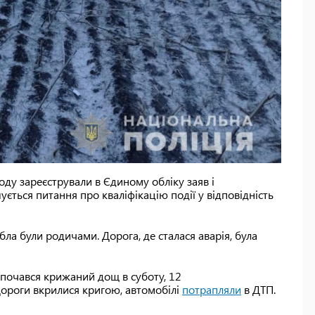
у зареєстрували в Єдиному обліку заяв і
ується питання про кваліфікацію події у відповідність
ибла були родичами. Дорога, де сталася аварія, була
і почався крижаний дощ в суботу, 12
Дороги вкрилися кригою, автомобілі
потрапляли
в ДТП.