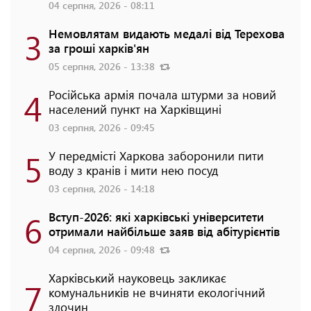
04 серпня, 2026 - 08:11
3
Немовлятам видають медалі від Терехова
за гроші харків'ян
05 серпня, 2026 - 13:38
4
Російська армія почала штурми за новий
населений пункт на Харківщині
03 серпня, 2026 - 09:45
5
У передмісті Харкова заборонили пити
воду з кранів і мити нею посуд
03 серпня, 2026 - 14:18
6
Вступ-2026: які харківські університети
отримали найбільше заяв від абітурієнтів
04 серпня, 2026 - 09:48
Харківський науковець закликає
7
комунальників не вчиняти екологічний
злочин