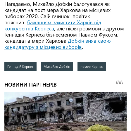
Нагадаємо, Михайло Добкін балотувався як
кандидат на пост мера Харкова на місцевих
виборах 2020. Свій вчинок політик
пояснив
бажанням захистити Харків від
конкурентів Кернеса
, але після розмови з другом
Геннадія Кернеса бізнесменом Павлом Фуксом,
кандидат в мери Харкова
Добкін зняв свою
кандидатуру з місцевих виборів
.
Геннадій Кернес
Михайло Добкін
помер Кернес