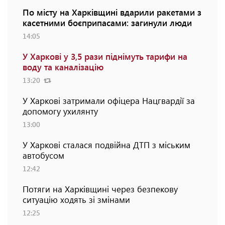
По місту на Харківщині вдарили ракетами з
касетними боєприпасами: загинули люди
14:05
У Харкові у 3,5 рази піднімуть тарифи на
воду та каналізацію
13:20
У Харкові затримали офіцера Нацгвардії за
допомогу ухилянту
13:00
У Харкові сталася подвійна ДТП з міським
автобусом
12:42
Потяги на Харківщині через безпекову
ситуацію ходять зі змінами
12:25