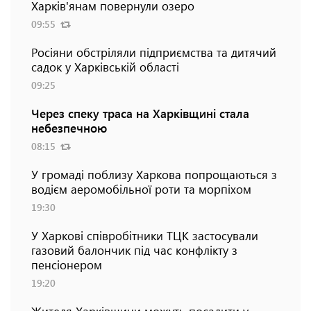
Харків'янам повернули озеро
09:55
Росіяни обстріляли підприємства та дитячий
садок у Харківській області
09:25
Через спеку траса на Харківщині стала
небезпечною
08:15
У громаді поблизу Харкова попрощаються з
водієм аеромобільної роти та морпіхом
19:30
У Харкові співробітники ТЦК застосували
газовий балончик під час конфлікту з
пенсіонером
19:20
Жителя Харківщини можуть посадити у