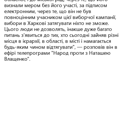
визнали мером без його участі, за підписом
електронним, через те, що він не був
повноцінним учасником цієї виборчої кампанії,
вибори в Харкові затягувати ніхто не зможе.
Цього люди не дозволять, інакше дуже багато
питань з'явиться до тих, хто сьогодні зайняв різні
місця в ієрархії, в області, в місті і намагається
будь-яким чином відтягувати", — розповів він в
ефірі телепрограми "Народ проти з Наташею
Влащенко".