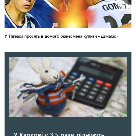
У Харкові у 3,5 рази піднімуть