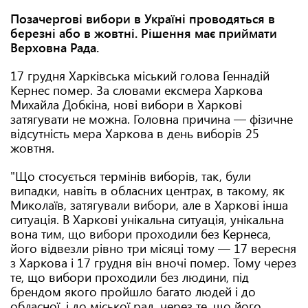
Позачергові вибори в Україні проводяться в
березні або в жовтні. Рішення має приймати
Верховна Рада.
17 грудня Харківська міський голова Геннадій
Кернес помер. За словами ексмера Харкова
Михайла Добкіна, нові вибори в Харкові
затягувати не можна. Головна причина — фізичне
відсутність мера Харкова в день виборів 25
жовтня.
"Що стосується термінів виборів, так, були
випадки, навіть в обласних центрах, в такому, як
Миколаїв, затягували вибори, але в Харкові інша
ситуація. В Харкові унікальна ситуація, унікальна
вона тим, що вибори проходили без Кернеса,
його відвезли рівно три місяці тому — 17 вересня
з Харкова і 17 грудня він вночі помер. Тому через
те, що вибори проходили без людини, під
брендом якого пройшло багато людей і до
обласної, і до міської рад, через те, що його