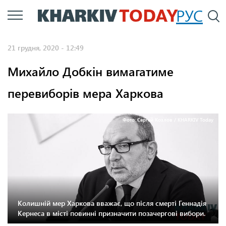
Перейти
РУС
П
до
основного
21 грудня, 2020 - 12:49
вмісту
Михайло Добкін вимагатиме
перевиборів мера Харкова
Фото: Сергей Козлов / KHARKIV Today
Колишній мер Харкова вважає, що після смерті Геннадія
Кернеса в місті повинні призначити позачергові вибори.