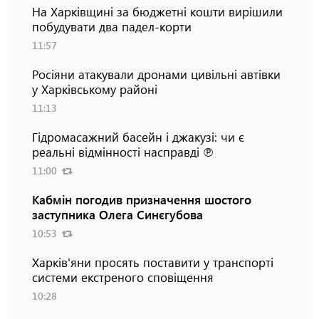
На Харківщині за бюджетні кошти вирішили
побудувати два падел-корти
11:57
Росіяни атакували дронами цивільні автівки
у Харківському районі
11:13
Гідромасажний басейн і джакузі: чи є
реальні відмінності насправді ℗
11:00
Кабмін погодив призначення шостого
заступника Олега Синєгубова
10:53
Харків'яни просять поставити у транспорті
системи екстреного сповіщення
10:28