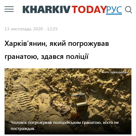
Перейти
РУС
П
до
основного
13 листопада, 2020 - 12:25
вмісту
Харків'янин, який погрожував
гранатою, здався поліції
Фото: прокуратура
Чоловік погрожував поліцейським гранатою, ніхто не
постраждав.