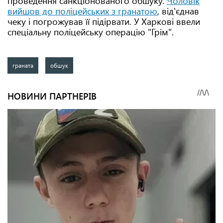
проведення санкціонованого обшуку.
Чоловік
вийшов до поліцейських з гранатою
, від'єднав
чеку і погрожував її підірвати. У Харкові ввели
спеціальну поліцейську операцію "Грім".
граната
обшук