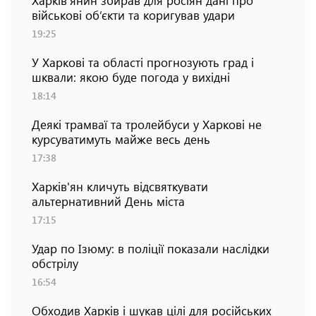
Харків’янин збирав для росіян дані про
військові об’єкти та коригував удари
19:25
У Харкові та області прогнозують град і
шквали: якою буде погода у вихідні
18:14
Деякі трамваї та тролейбуси у Харкові не
курсуватимуть майже весь день
17:38
Харків'ян кличуть відсвяткувати
альтернативний День міста
17:15
Удар по Ізюму: в поліції показали наслідки
обстрілу
16:54
Обходив Харків і шукав цілі для російських