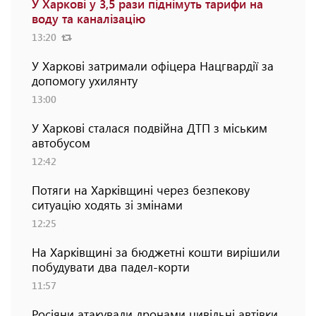
У Харкові у 3,5 рази піднімуть тарифи на
воду та каналізацію
13:20
У Харкові затримали офіцера Нацгвардії за
допомогу ухилянту
13:00
У Харкові сталася подвійна ДТП з міським
автобусом
12:42
Потяги на Харківщині через безпекову
ситуацію ходять зі змінами
12:25
На Харківщині за бюджетні кошти вирішили
побудувати два падел-корти
11:57
Росіяни атакували дронами цивільні автівки