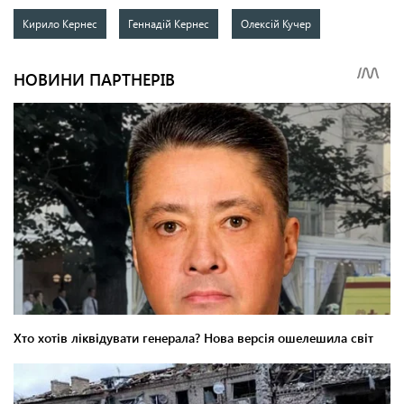
Кирило Кернес
Геннадій Кернес
Олексій Кучер