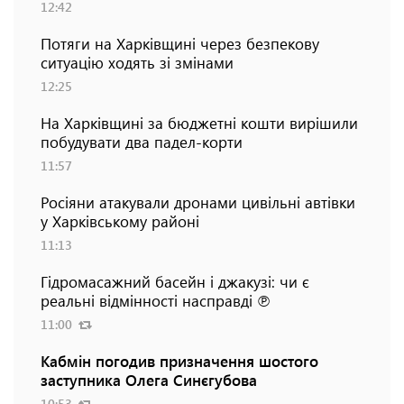
12:42
Потяги на Харківщині через безпекову
ситуацію ходять зі змінами
12:25
На Харківщині за бюджетні кошти вирішили
побудувати два падел-корти
11:57
Росіяни атакували дронами цивільні автівки
у Харківському районі
11:13
Гідромасажний басейн і джакузі: чи є
реальні відмінності насправді ℗
11:00
Кабмін погодив призначення шостого
заступника Олега Синєгубова
10:53