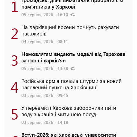
1
Громадські діячі вимагають прибрати сім
пам'ятників у Харкові
05 серпня, 2026 - 16:10
2
На Харківщині восени почнуть рахувати
пасажирів
04 серпня, 2026 - 08:11
3
Немовлятам видають медалі від Терехова
за гроші харків'ян
05 серпня, 2026 - 13:38
4
Російська армія почала штурми за новий
населений пункт на Харківщині
03 серпня, 2026 - 09:45
5
У передмісті Харкова заборонили пити
воду з кранів і мити нею посуд
03 серпня, 2026 - 14:18
Вступ-2026: які харківські університети