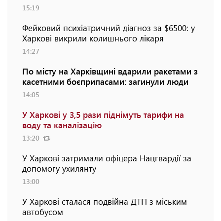
15:19
Фейковий психіатричний діагноз за $6500: у
Харкові викрили колишнього лікаря
14:27
По місту на Харківщині вдарили ракетами з
касетними боєприпасами: загинули люди
14:05
У Харкові у 3,5 рази піднімуть тарифи на
воду та каналізацію
13:20
У Харкові затримали офіцера Нацгвардії за
допомогу ухилянту
13:00
У Харкові сталася подвійна ДТП з міським
автобусом