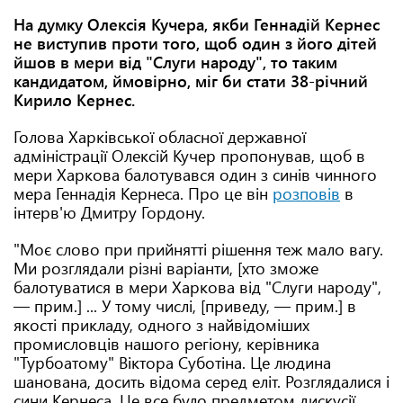
На думку Олексія Кучера, якби Геннадій Кернес
не виступив проти того, щоб один з його дітей
йшов в мери від "Слуги народу", то таким
кандидатом, ймовірно, міг би стати 38-річний
Кирило Кернес.
Голова Харківської обласної державної
адміністрації Олексій Кучер пропонував, щоб в
мери Харкова балотувався один з синів чинного
мера Геннадія Кернеса. Про це він
розповів
в
інтерв'ю Дмитру Гордону.
"Моє слово при прийнятті рішення теж мало вагу.
Ми розглядали різні варіанти, [хто зможе
балотуватися в мери Харкова від "Слуги народу",
— прим.] ... У тому числі, [приведу, — прим.] в
якості прикладу, одного з найвідоміших
промисловців нашого регіону, керівника
"Турбоатому" Віктора Суботіна. Це людина
шанована, досить відома серед еліт. Розглядалися і
сини Кернеса. Це все було предметом дискусії ...