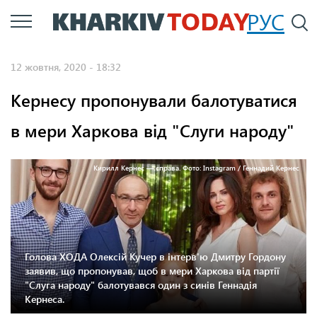
Перейти
РУС
П
до
основного
12 жовтня, 2020 - 18:32
вмісту
Кернесу пропонували балотуватися
в мери Харкова від "Слуги народу"
Кирилл Кернес — справа. Фото: Instagram / Геннадий Кернес
Голова ХОДА Олексій Кучер в інтерв'ю Дмитру Гордону
заявив, що пропонував, щоб в мери Харкова від партії
"Слуга народу" балотувався один з синів Геннадія
Кернеса.