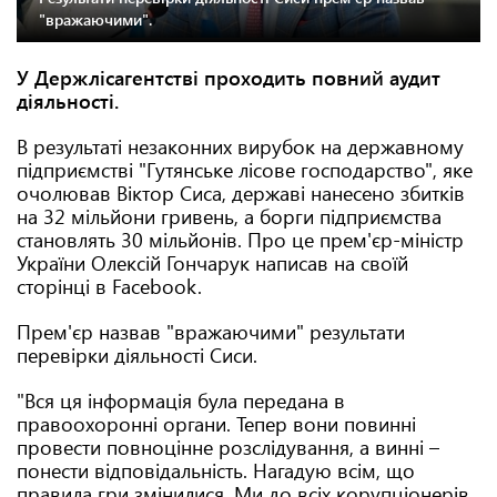
"вражаючими".
У Держлісагентстві проходить повний аудит
діяльності.
В результаті незаконних вирубок на державному
підприємстві "Гутянське лісове господарство", яке
очолював Віктор Сиса, державі нанесено збитків
на 32 мільйони гривень, а борги підприємства
становлять 30 мільйонів. Про це прем'єр-міністр
України Олексій Гончарук написав на своїй
сторінці в Facebook.
Прем'єр назвав "вражаючими" результати
перевірки діяльності Сиси.
"Вся ця інформація була передана в
правоохоронні органи. Тепер вони повинні
провести повноцінне розслідування, а винні –
понести відповідальність. Нагадую всім, що
правила гри змінилися. Ми до всіх корупціонерів