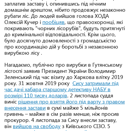
заплатив заставу і, опинившись під нічним
домашнім арештом, нібито продовжує незаконно
рубати ліс. До людей вийшов голова ХОДА
Олексій Кучер і
п
ообіцяв
, що правоохоронці, які
покривають "чорних лісорубів", будуть притягнуті
до кримінальної відповідальності. Крім цього,
було досягнуто домовленості з громадськістю
про координацію дій у боротьбі з незаконною
вирубкою лісу .
Нагадаємо, публічно про вирубки в Гутянському
лісгоспі заявив Президент України Володимир
Зеленський під час візиту до Харкова влітку 2019
року. 31 жовтня 2019 року
Сису затримали під
час дачі хабара старшому детективу НАБУ в
розмірі 110 тисяч доларів
. 2 листопада суддя
виніс
рішення про взяття його під варту з правом
внесення застави
в сумі майже 5 мільйонів
гривень – майже в сім разів менше, ніж просив
прокурор. 4 листопада за Сису внесли заставу,
він
вийшов на свободу
з Київського СІЗО. 5