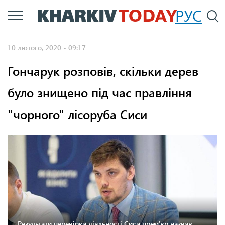
Перейти
РУС
П
до
основного
10 лютого, 2020 - 09:17
вмісту
Гончарук розповів, скільки дерев
було знищено під час правління
"чорного" лісоруба Сиси
Результати перевірки діяльності Сиси прем'єр назвав