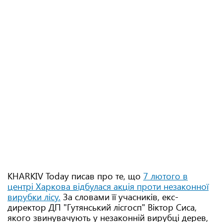
KHARKIV Today писав про те, що
7 лютого в
центрі Харкова відбулася акція проти незаконної
вирубки лісу.
За словами її учасників, екс-
директор ДП "Гутянський лісгосп" Віктор Сиса,
якого звинувачують у незаконній вирубці дерев,