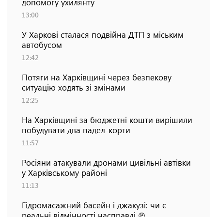
допомогу ухилянту
13:00
У Харкові сталася подвійна ДТП з міським
автобусом
12:42
Потяги на Харківщині через безпекову
ситуацію ходять зі змінами
12:25
На Харківщині за бюджетні кошти вирішили
побудувати два падел-корти
11:57
Росіяни атакували дронами цивільні автівки
у Харківському районі
11:13
Гідромасажний басейн і джакузі: чи є
реальні відмінності насправді ℗