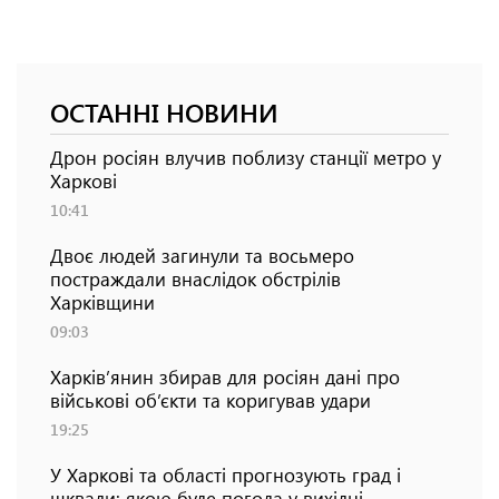
ОСТАННІ НОВИНИ
Дрон росіян влучив поблизу станції метро у
Харкові
10:41
Двоє людей загинули та восьмеро
постраждали внаслідок обстрілів
Харківщини
09:03
Харків’янин збирав для росіян дані про
військові об’єкти та коригував удари
19:25
У Харкові та області прогнозують град і
шквали: якою буде погода у вихідні