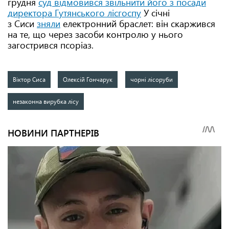
грудня
суд відмовився звільнити його з посади
директора Гутянського лісгоспу
У січні
з Сиси
з
няли
електронний браслет: він скаржився
на те, що через засоби контролю у нього
загострився псоріаз.
Віктор Сиса
Олексій Гончарук
чорні лісоруби
незаконна вирубка лісу