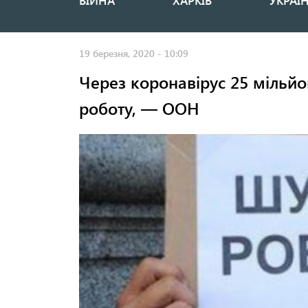
ВІЙНА
ХАРКІВ
УКРАЇ
Основная
навигация
19 березня, 2020 - 10:09
Через коронавірус 25 мільй
роботу, — ООН