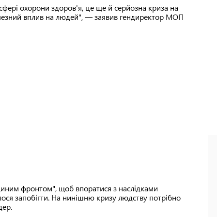
сфері охорони здоров'я, це ще й серйозна криза на
ичезний вплив на людей", — заявив гендиректор МОП
"єдиним фронтом", щоб впоратися з наслідками
алося запобігти. На нинішню кризу людству потрібно
дер.