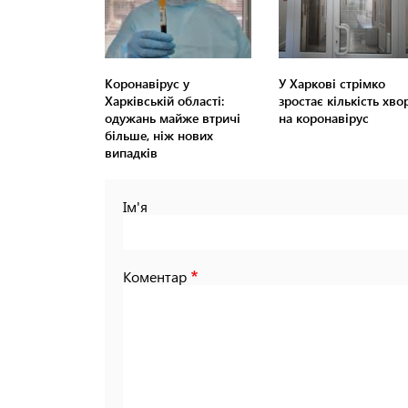
Коронавірус у
У Харкові стрімко
Харківській області:
зростає кількість хво
одужань майже втричі
на коронавірус
більше, ніж нових
випадків
Ім'я
Коментар