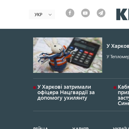
УКР
У Харков
У Тепломер
У Харкові затримали
Каб
офіцера Нацгвардії за
при
допомогу ухилянту
заст
Син