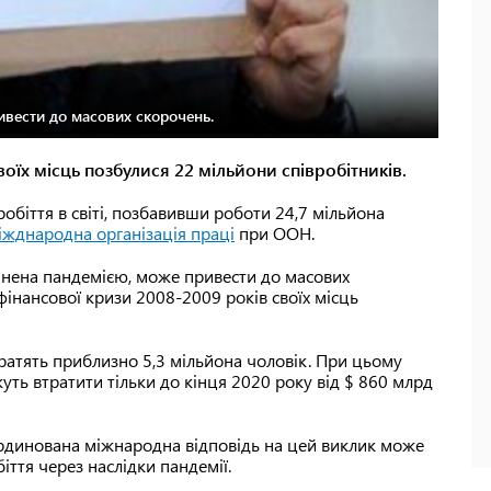
ивести до масових скорочень.
воїх місць позбулися 22 мільйони співробітників.
обіття в світі, позбавивши роботи 24,7 мільйона
жднародна організація праці
при ООН.
чинена пандемією, може привести до масових
фінансової кризи 2008-2009 років своїх місць
ратять приблизно 5,3 мільйона чоловік. При цьому
ть втратити тільки до кінця 2020 року від $ 860 млрд
оординована міжнародна відповідь на цей виклик може
ття через наслідки пандемії.