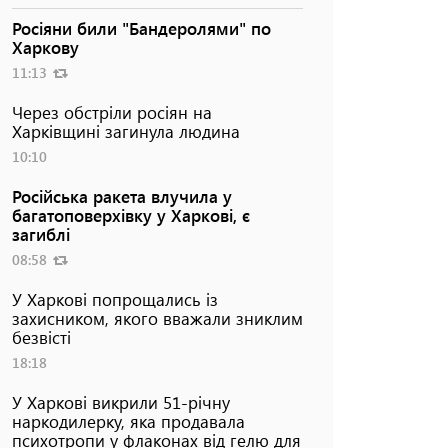
Росіяни били "Бандеролями" по
Харкову
11:13
Через обстріли росіян на
Харківщині загинула людина
10:10
Російська ракета влучила у
багатоповерхівку у Харкові, є
загиблі
08:58
У Харкові попрощались із
захисником, якого вважали зниклим
безвісті
18:18
У Харкові викрили 51-річну
наркодилерку, яка продавала
психотропи у флаконах від гелю для