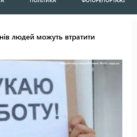
НА
ПОЛІТИКА
ФОТОРЕПОРТАЖІ
онів людей можуть втратити
безработица безработные. Фото: uspp.ua