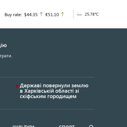
Buy rate:
$44.35
€51.10
25.78°C
up
up
цію
трати.
Державі повернули землю
в Харківській області зі
скіфським городищем