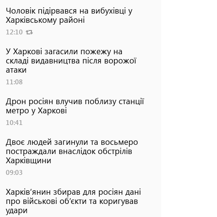
Чоловік підірвався на вибухівці у
Харківському районі
12:10
У Харкові загасили пожежу на
складі видавництва після ворожої
атаки
11:08
Дрон росіян влучив поблизу станції
метро у Харкові
10:41
Двоє людей загинули та восьмеро
постраждали внаслідок обстрілів
Харківщини
09:03
Харків’янин збирав для росіян дані
про військові об’єкти та коригував
удари