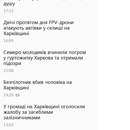
душу
17:23
Двічі протягом дня FPV-дрони
атакують автівки у селищі на
Харківщині
16:09
Семеро молодиків вчинили погром
у гуртожитку Харкова та отримали
підозри
15:08
Безпілотник вбив чоловіка на
Харківщині
14:26
У громаді на Харківщині оголосили
жалобу за загиблими
залізничниками
13:03