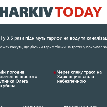
Перейти
до
основного
вмісту
і у 3,5 рази піднімуть тарифи на воду та каналіза
ежах кажуть, що діючий тариф тільки на третину покриває за
мін погодив
Через спеку траса на
значення шостого
Харківщині стала
упника Олега
небезпечною
єгубова