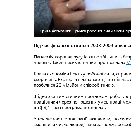
Криза економіки і ринку робочої сили може пр
Під час фінансової кризи 2008-2009 років с
Пандемія коронавірусу істотно збільшить безр
чоловік. Такий песимістичний прогноз дала
Мі
Криза економіки і ринку робочої сили, спри
скорочень. Експерти відзначають, що під час 
позбулися 22 мільйони співробітників.
Згідно з оптимістичним прогнозом, роботу вт
працівники через погіршення умов праці можу
до $ 3,4 трлн неотриманих виплат.
У той же час в організації зазначили, що ск
зменшити число людей, яким загрожує безробі