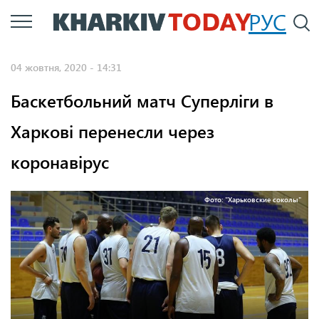
Перейти
РУС
П
до
основного
04 жовтня, 2020 - 14:31
вмісту
Баскетбольний матч Суперліги в
Харкові перенесли через
коронавірус
Фото: "Харьковские соколы"