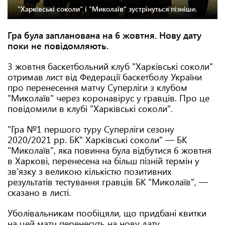
"Харківські соколи" і "Миколаїв" зустрінуться пізніше.
Гра була запланована на 6 жовтня. Нову дату
поки не повідомляють.
3 жовтня баскетбольний клуб "Харківські соколи"
отримав лист від Федерації баскетболу України
про перенесення матчу Суперліги з клубом
"Миколаїв" через коронавірус у гравців. Про це
повідомили в клубі "Харківські соколи".
"Гра №1 першого туру Суперліги сезону
2020/2021 рр. БК" Харківські соколи" — БК
"Миколаїв", яка повинна була відбутися 6 жовтня
в Харкові, перенесена на більш пізній термін у
зв'язку з великою кількістю позитивних
результатів тестування гравців БК "Миколаїв", —
сказано в листі.
Уболівальникам пообіцяли, що придбані квитки
на цей матч перенесуть на нову дату.