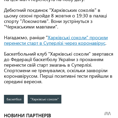
Дебютний поєдинок "Харківських соколів" в
цьому сезоні пройде 8 жовтня о 19:30 в палаці
спорту "Локомотив". Вони зустрінуться з
"Черкаськими мавпами".
Нагадаємо, раніше "
Харківські соколи" просили
перенести старт в Суперлізі через коронавірус
.
Баскетбольний клуб "Харківські соколи" звертався
до Федерації баскетболу України з проханням
перенести свій старт змагань в Суперлізі.
Спортсмени не тренувалися, оскільки захворіли
коронавірусом. Перші позитивні тести прийшли в
середині вересня.
баскетбол
"Харківські соколи"