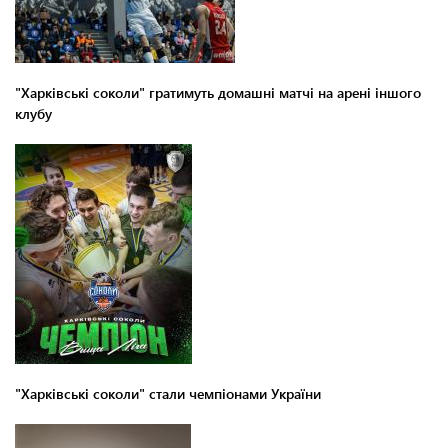
"Харківські соколи" гратимуть домашні матчі на арені іншого
клубу
"Харківські соколи" стали чемпіонами України