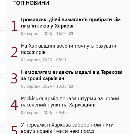
ТОП НОВИНИ
1
Громадські діячі вимагають прибрати сім
пам'ятників у Харкові
05 серпня, 2026 - 16:10
2
На Харківщині восени почнуть рахувати
пасажирів
04 серпня, 2026 - 08:11
3
Немовлятам видають медалі від Терехова
за гроші харків'ян
05 серпня, 2026 - 13:38
4
Російська армія почала штурми за новий
населений пункт на Харківщині
03 серпня, 2026 - 09:45
5
У передмісті Харкова заборонили пити
воду з кранів і мити нею посуд