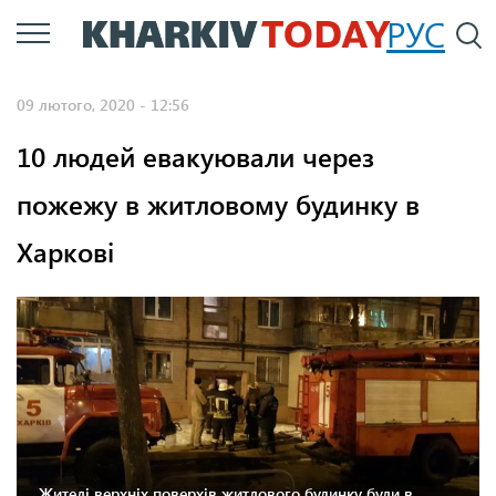
Перейти
РУС
П
до
основного
09 лютого, 2020 - 12:56
вмісту
10 людей евакуювали через
пожежу в житловому будинку в
Харкові
Жителі верхніх поверхів житлового будинку були в