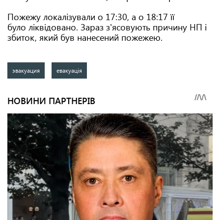
Пожежу локалізували о 17:30, а о 18:17 її
було ліквідовано. Зараз з'ясовують причину НП і
збиток, який був нанесений пожежею.
эвакуация
евакуація