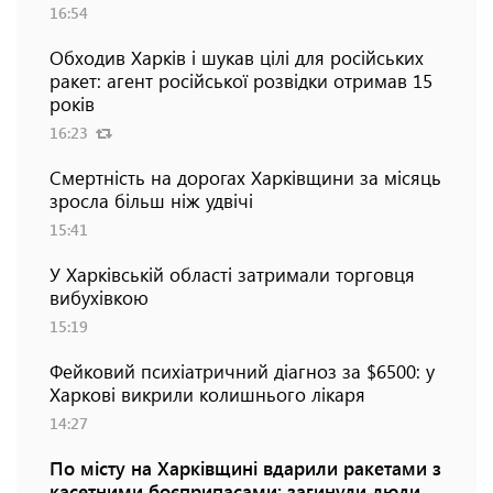
16:54
Обходив Харків і шукав цілі для російських
ракет: агент російської розвідки отримав 15
років
16:23
Смертність на дорогах Харківщини за місяць
зросла більш ніж удвічі
15:41
У Харківській області затримали торговця
вибухівкою
15:19
Фейковий психіатричний діагноз за $6500: у
Харкові викрили колишнього лікаря
14:27
По місту на Харківщині вдарили ракетами з
касетними боєприпасами: загинули люди