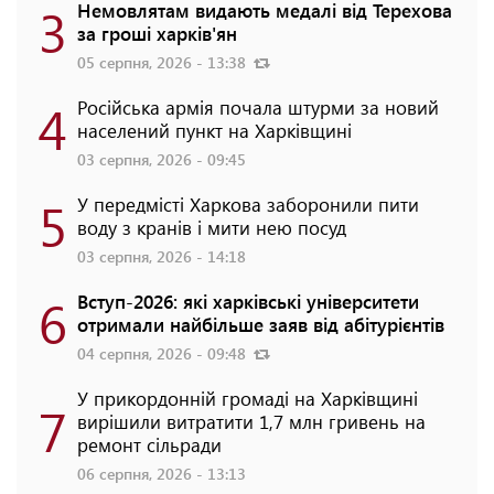
3
Немовлятам видають медалі від Терехова
за гроші харків'ян
05 серпня, 2026 - 13:38
4
Російська армія почала штурми за новий
населений пункт на Харківщині
03 серпня, 2026 - 09:45
5
У передмісті Харкова заборонили пити
воду з кранів і мити нею посуд
03 серпня, 2026 - 14:18
6
Вступ-2026: які харківські університети
отримали найбільше заяв від абітурієнтів
04 серпня, 2026 - 09:48
У прикордонній громаді на Харківщині
7
вирішили витратити 1,7 млн гривень на
ремонт сільради
06 серпня, 2026 - 13:13