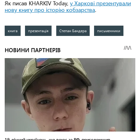
Як писав KHARKIV Today,
у Харкові презентували
нову книгу про історію кобзарства
.
книга
презентація
Степан Бандера
письменники