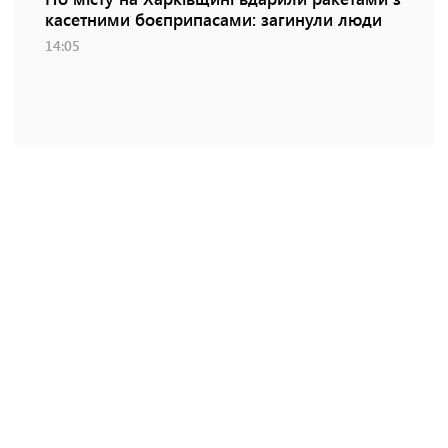
касетними боєприпасами: загинули люди
14:05