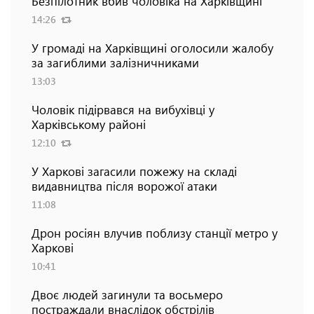
Безпілотник вбив чоловіка на Харківщині
14:26
У громаді на Харківщині оголосили жалобу
за загиблими залізничниками
13:03
Чоловік підірвався на вибухівці у
Харківському районі
12:10
У Харкові загасили пожежу на складі
видавництва після ворожої атаки
11:08
Дрон росіян влучив поблизу станції метро у
Харкові
10:41
Двоє людей загинули та восьмеро
постраждали внаслідок обстрілів