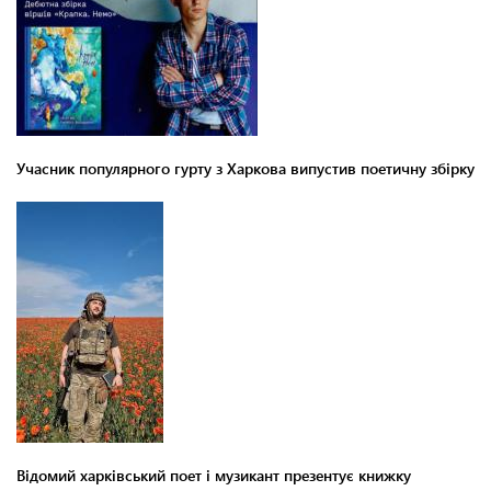
Учасник популярного гурту з Харкова випустив поетичну збірку
Відомий харківський поет і музикант презентує книжку