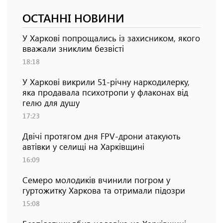
ОСТАННІ НОВИНИ
У Харкові попрощались із захисником, якого
вважали зниклим безвісті
18:18
У Харкові викрили 51-річну наркодилерку,
яка продавала психотропи у флаконах від
гелю для душу
17:23
Двічі протягом дня FPV-дрони атакують
автівки у селищі на Харківщині
16:09
Семеро молодиків вчинили погром у
гуртожитку Харкова та отримали підозри
15:08