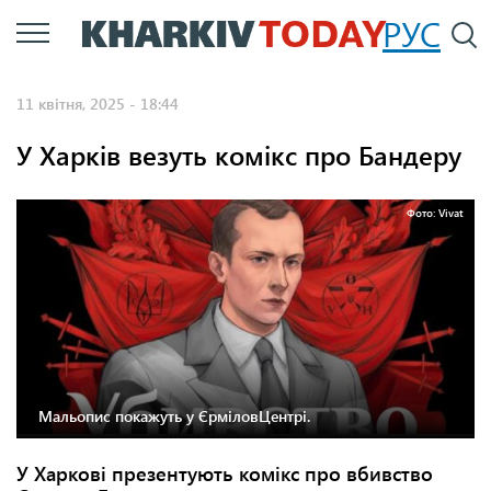
Перейти
РУС
П
до
основного
11 квітня, 2025 - 18:44
вмісту
У Харків везуть комікс про Бандеру
Фото: Vivat
Мальопис покажуть у ЄрміловЦентрі.
У Харкові презентують комікс про вбивство