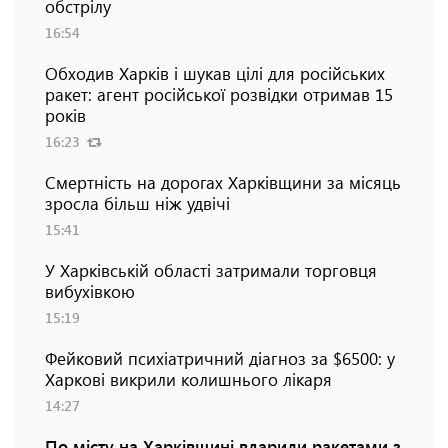
обстрілу
16:54
Обходив Харків і шукав цілі для російських
ракет: агент російської розвідки отримав 15
років
16:23
Смертність на дорогах Харківщини за місяць
зросла більш ніж удвічі
15:41
У Харківській області затримали торговця
вибухівкою
15:19
Фейковий психіатричний діагноз за $6500: у
Харкові викрили колишнього лікаря
14:27
По місту на Харківщині вдарили ракетами з