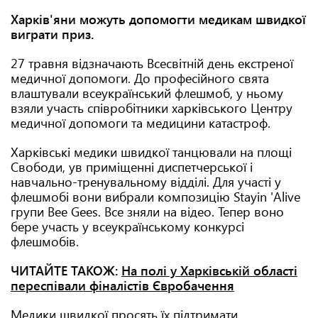
Харків'яни можуть допомогти медикам швидкої
виграти приз.
27 травня відзначають Всесвітній день екстреної
медичної допомоги. До професійного свята
влаштували всеукраїнський флешмоб, у ньому
взяли участь співробітники харківського Центру
медичної допомоги та медицини катастроф.
Харківські медики швидкої танцювали на площі
Свободи, ув приміщенні диспетчерської і
навчально-тренувальному відділі. Для участі у
флешмобі вони вибрали композицію Stayin 'Alive
групи Bee Gees. Все зняли на відео. Тепер воно
бере участь у всеукраїнському конкурсі
флешмобів.
ЧИТАЙТЕ ТАКОЖ:
На полі у Харківській області
переспівали фіналістів Євробачення
Медики швидкої просять їх підтримати,