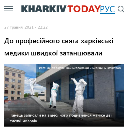
Перейти
РУС
П
до
основного
27 травня, 2021 - 22:22
вмісту
До професійного свята харківські
медики швидкої затанцювали
Фото: Центр экстренной медпомощи и медицины катастроф
Танець записали на відео, його подивилися майже дві
тисячі чоловік.