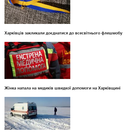
Харківців закликали доєднатися до всесвітнього флешмобу
Жінка напала на медиків швидкої допомоги на Харківщині