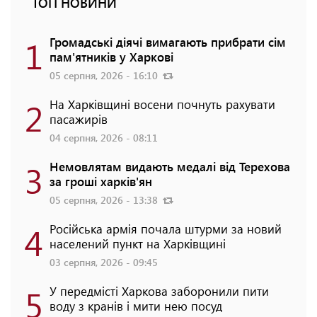
ТОП НОВИНИ
1
Громадські діячі вимагають прибрати сім
пам'ятників у Харкові
05 серпня, 2026 - 16:10
2
На Харківщині восени почнуть рахувати
пасажирів
04 серпня, 2026 - 08:11
3
Немовлятам видають медалі від Терехова
за гроші харків'ян
05 серпня, 2026 - 13:38
4
Російська армія почала штурми за новий
населений пункт на Харківщині
03 серпня, 2026 - 09:45
5
У передмісті Харкова заборонили пити
воду з кранів і мити нею посуд