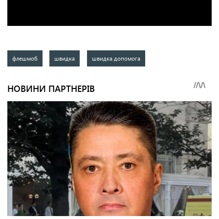
флешмоб
швидка
швидка допомога