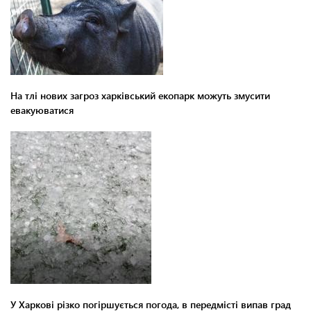
На тлі нових загроз харківський екопарк можуть змусити
евакуюватися
У Харкові різко погіршується погода, в передмісті випав град