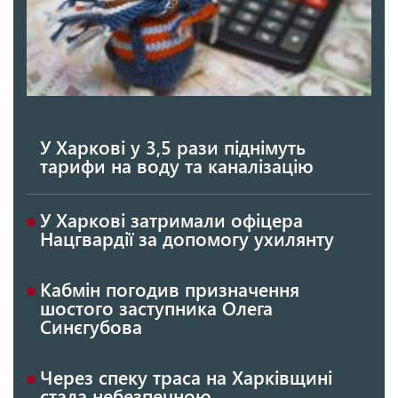
У Харкові у 3,5 рази піднімуть
тарифи на воду та каналізацію
У Харкові затримали офіцера
Нацгвардії за допомогу ухилянту
Кабмін погодив призначення
шостого заступника Олега
Синєгубова
Через спеку траса на Харківщині
стала небезпечною