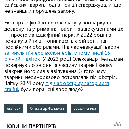
свійських тварин. Тоді в поліції стверджували, що
не знайшли порушень закону.
Екопарк офіційно не має статусу зоопарку та
дозволу на утримання тварин, за документами це
— просто ландшафтний парк. У 2022 році на
початку війни він опинився в сірій зоні, під
постійними обстрілами. Під час евакуації тварин
загинули п'ятеро волонтерів, у тому числі 15-
річний підліток
. У 2023 році Олександр Фельдман
повернув до звіринця частину тварин і знову
відкрив його для відвідування. З того часу
тварини неодноразово потрапляли під обстріл.
Влітку 2024 року
під час обстрілу загорілися
стайні
, були поранені двоє людей.
екопарк
Олександр Фельдман
зоозахисники