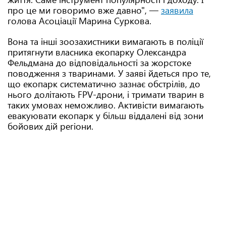
про це ми говоримо вже давно", —
заявила
голова Асоціації Марина Суркова.
Вона та інші зоозахистники вимагають в поліції
притягнути власника екопарку Олександра
Фельдмана до відповідальності за жорстоке
поводження з тваринами. У заяві йдеться про те,
що екопарк систематично зазнає обстрілів, до
нього долітають FPV-дрони, і тримати тварин в
таких умовах неможливо. Активісти вимагають
евакуювати екопарк у більш віддалені від зони
бойових дій регіони.