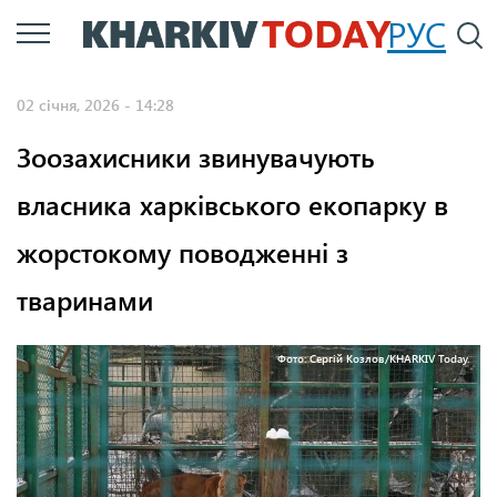
Перейти
РУС
П
до
основного
02 січня, 2026 - 14:28
вмісту
Зоозахисники звинувачують
власника харківського екопарку в
жорстокому поводженні з
тваринами
Фото: Сергій Козлов/KHARKIV Today.