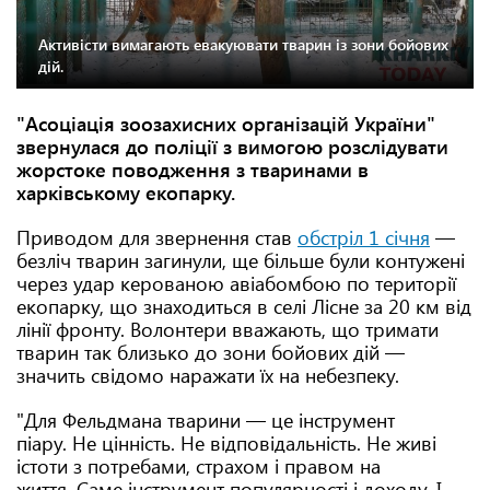
Активісти вимагають евакуювати тварин із зони бойових
дій.
"Асоціація зоозахисних організацій України"
звернулася до поліції з вимогою розслідувати
жорстоке поводження з тваринами в
харківському екопарку.
Приводом для звернення став
обстріл 1 січня
—
безліч тварин загинули, ще більше були контужені
через удар керованою авіабомбою по території
екопарку, що знаходиться в селі Лісне за 20 км від
лінії фронту. Волонтери вважають, що тримати
тварин так близько до зони бойових дій —
значить свідомо наражати їх на небезпеку.
"Для Фельдмана тварини — це інструмент
піару. Не цінність. Не відповідальність. Не живі
істоти з потребами, страхом і правом на
життя. Саме інструмент популярності і доходу. І