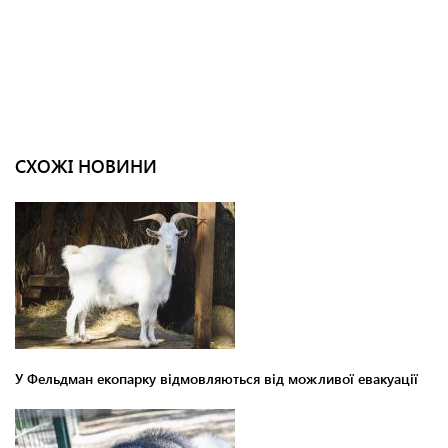
СХОЖІ НОВИНИ
У Фельдман екопарку відмовляються від можливої евакуації