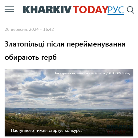
Перейти
РУС
П
до
основного
26 вересня, 2024 - 16:42
вмісту
Златопільці після перейменування
обирають герб
Ілюстративне фото: Сергій Козлов / KHARKIV Today
Наступного тижня стартує конкурс.