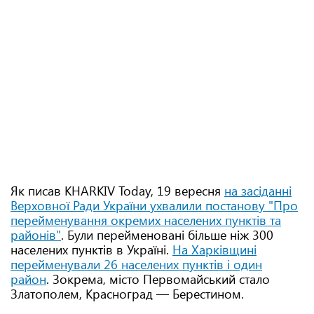
Як писав KHARKIV Today, 19 вересня
на засіданні
Верховної Ради України ухвалили постанову "Про
перейменування окремих населених пунктів та
районів"
. Були перейменовані більше ніж 300
населених пунктів в Україні.
На Харківщині
перейменували 26 населених пунктів і один
район
. Зокрема, місто Первомайський стало
Златополем, Красноград — Берестином.