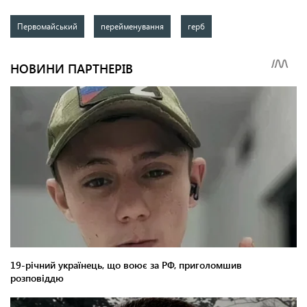
Первомайський
перейменування
герб