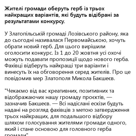
Жителі громади оберуть герб із трьох
найкращих варіантів, які будуть відібрані за
результатами конкурсу.
У Златопільській громаді Лозівського району, яка
до сьогодні називалася Первомайською, хочуть
обрати новий герб. Для цього вирішили
оголосити конкурс. Із 1 до 20 жовтня усі охочі
можуть подавати пропозиції щодо нового герба.
Фахівці відберуть найкращі три варіанти і
винесуть їх на обговорення серед жителів. Про це
повідомив мер Златополя Микола Бакшеєв.
"Чекаємо від вас креативних, позитивних та
відображаючих нашу громаду проєктів, —
зазначив Бакшеєв. — Всі надіслані ескізи будуть
надані на розгляд фахівців з метою затвердження
трьох найкращих, для подальшого відбору
шляхом голосування жителями громади одного,
який і стане основою для головного герба
громади".