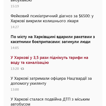
15:19
Фейковий психіатричний діагноз за $6500: у
Харкові викрили колишнього лікаря
14:27
По місту на Харківщині вдарили ракетами з
касетними боєприпасами: загинули люди
14:05
У Харкові у 3,5 рази піднімуть тарифи на
воду та каналізацію
13:20
У Харкові затримали офіцера Нацгвардії за
допомогу ухилянту
13:00
У Харкові сталася подвійна ДТП з міським
автобусом