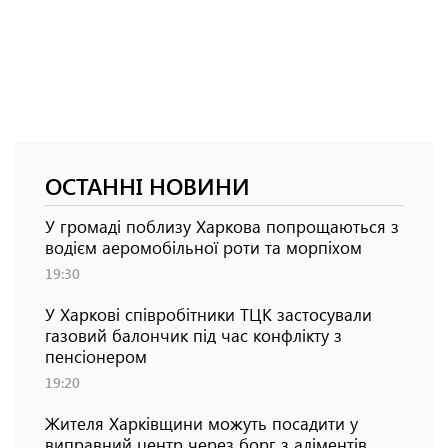
ОСТАННІ НОВИНИ
У громаді поблизу Харкова попрощаються з
водієм аеромобільної роти та морпіхом
19:30
У Харкові співробітники ТЦК застосували
газовий балончик під час конфлікту з
пенсіонером
19:20
Жителя Харківщини можуть посадити у
виправний центр через борг з аліментів