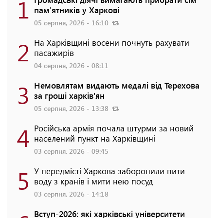
1
пам'ятників у Харкові
05 серпня, 2026 - 16:10
2
На Харківщині восени почнуть рахувати
пасажирів
04 серпня, 2026 - 08:11
3
Немовлятам видають медалі від Терехова
за гроші харків'ян
05 серпня, 2026 - 13:38
4
Російська армія почала штурми за новий
населений пункт на Харківщині
03 серпня, 2026 - 09:45
5
У передмісті Харкова заборонили пити
воду з кранів і мити нею посуд
03 серпня, 2026 - 14:18
Вступ-2026: які харківські університети