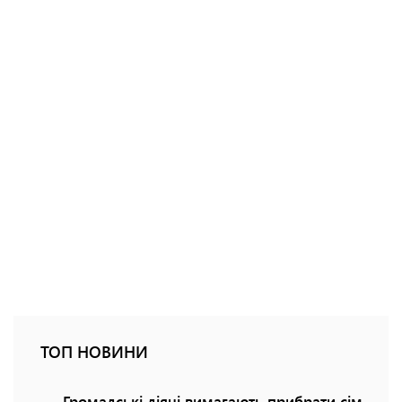
ТОП НОВИНИ
Громадські діячі вимагають прибрати сім