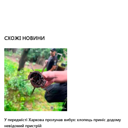
СХОЖІ НОВИНИ
У передмісті Харкова пролунав вибух: хлопець приніс додому
невідомий пристрій