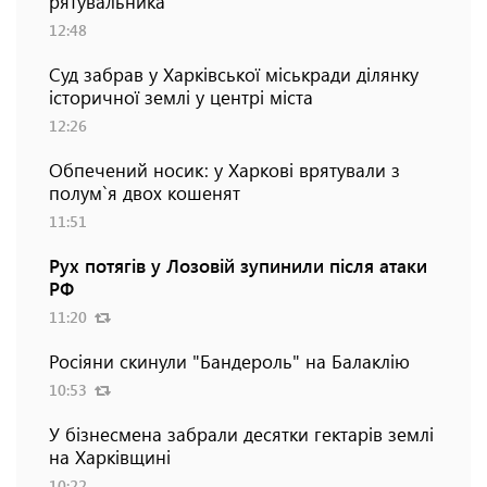
рятувальника
12:48
Суд забрав у Харківської міськради ділянку
історичної землі у центрі міста
12:26
Обпечений носик: у Харкові врятували з
полум`я двох кошенят
11:51
Рух потягів у Лозовій зупинили після атаки
РФ
11:20
Росіяни скинули "Бандероль" на Балаклію
10:53
У бізнесмена забрали десятки гектарів землі
на Харківщині
10:22