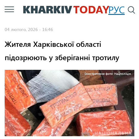
Перейти
РУС
П
до
основного
04 лютого, 2026 - 16:46
вмісту
Жителя Харківської області
підозрюють у зберіганні тротилу
Ілюстративне фото: Нацполіція.