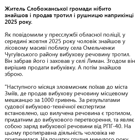
Житель Слобожанської громади нібито
знайшов і продав тротил і рушницю наприкінці
2025 року.
Як повідомили у пресслужбі обласної поліції, у
середині жовтня 2025 року чоловік знайшов у
лісовому масиві поблизу села Омельченки
Чугуївського району вибухову речовину тротил.
Він забрав його і заховав у селі Лиман. Згодом він
вирішив продати вибухівку. А потім знайшов
зброю.
"Наступного місяця зловмисник поїхав до міста
Зміїв, де продав вибухову речовину місцевому
мешканцю за 1000 гривень. За результатами
судової вибухово-технічної експертизи
встановлено, що вилучена речовина є тротилом,
придатним до вибухового перетворення, та являє
собою заряд вибухової речовини від РПГ-40. На
цьому протиправна діяльність чоловіка не
припинилася. На початку грудня минулого року