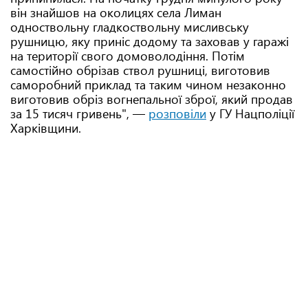
він знайшов на околицях села Лиман
одноствольну гладкоствольну мисливську
рушницю, яку приніс додому та заховав у гаражі
на території свого домоволодіння. Потім
самостійно обрізав ствол рушниці, виготовив
саморобний приклад та таким чином незаконно
виготовив обріз вогнепальної зброї, який продав
за 15 тисяч гривень", —
розповіли
у ГУ Нацполіції
Харківщини.