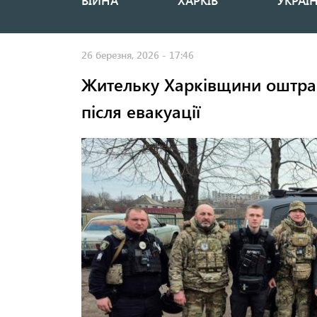
ВІЙНА
ХАРКІВ
УКРАЇ
Основная
навигация
26 березня, 2026 - 17:46
Жительку Харківщини оштра
після евакуації