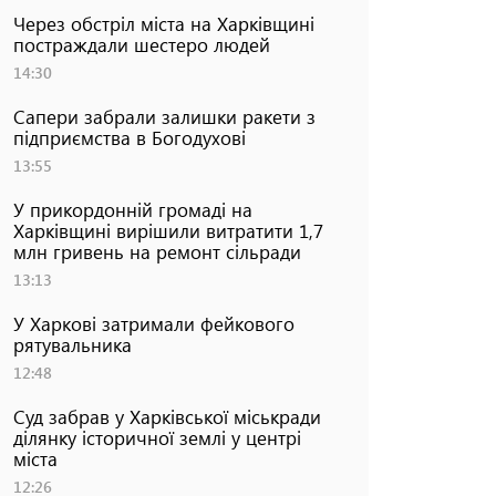
Через обстріл міста на Харківщині
постраждали шестеро людей
14:30
Сапери забрали залишки ракети з
підприємства в Богодухові
13:55
У прикордонній громаді на
Харківщині вирішили витратити 1,7
млн гривень на ремонт сільради
13:13
У Харкові затримали фейкового
рятувальника
12:48
Суд забрав у Харківської міськради
ділянку історичної землі у центрі
міста
12:26