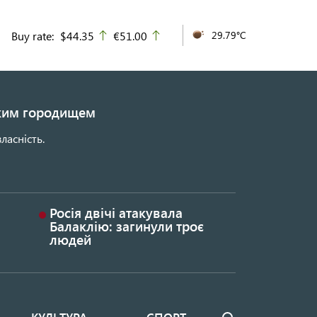
Buy rate:
$44.35
€51.00
29.79°C
up
up
ьким городищем
ласність.
Росія двічі атакувала
Балаклію: загинули троє
людей