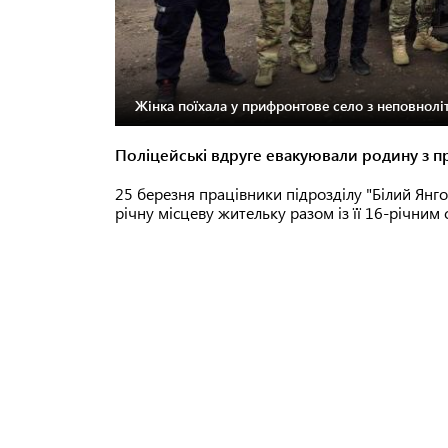
Жінка поїхала у прифронтове село з неповнолі
Поліцейські вдруге евакуювали родину з п
25 березня працівники підрозділу "Білий Янго
річну місцеву жительку разом із її 16-річним 