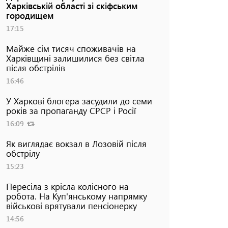
Харківській області зі скіфським
городищем
17:15
Майже сім тисяч споживачів на
Харківщині залишилися без світла
після обстрілів
16:46
У Харкові блогера засудили до семи
років за пропаганду СРСР і Росії
16:09
Як виглядає вокзал в Лозовій після
обстрілу
15:23
Пересіла з крісла колісного на
робота. На Куп'янському напрямку
військові врятували пенсіонерку
14:56