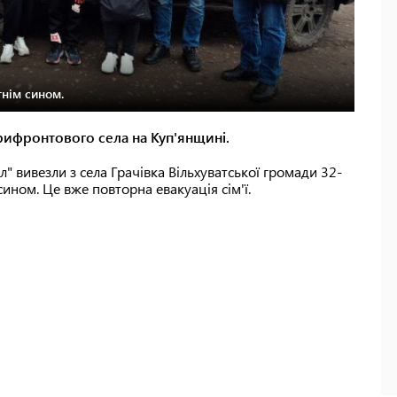
тнім сином.
рифронтового села на Куп'янщині.
л" вивезли з села Грачівка Вільхуватської громади 32-
сином. Це вже повторна евакуація сім'ї.