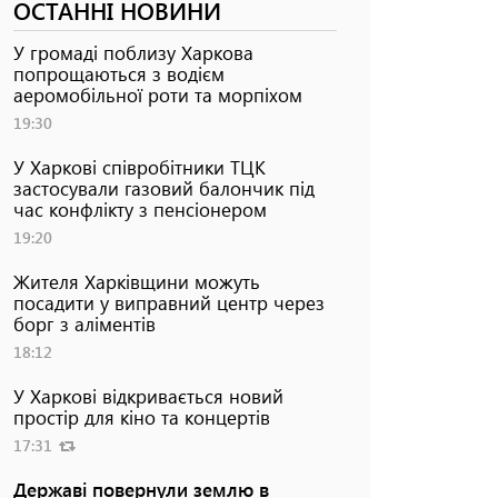
ОСТАННІ НОВИНИ
У громаді поблизу Харкова
попрощаються з водієм
аеромобільної роти та морпіхом
19:30
У Харкові співробітники ТЦК
застосували газовий балончик під
час конфлікту з пенсіонером
19:20
Жителя Харківщини можуть
посадити у виправний центр через
борг з аліментів
18:12
У Харкові відкривається новий
простір для кіно та концертів
17:31
Державі повернули землю в