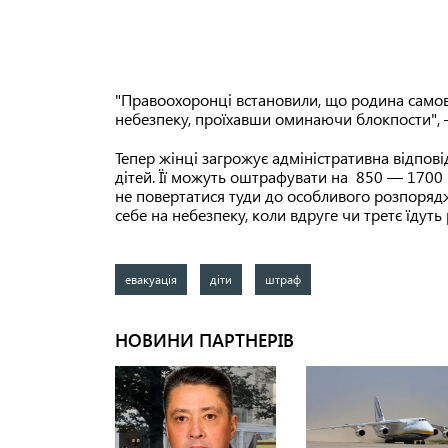
"Правоохоронці встановили, що родина самов
небезпеку, проїхавши оминаючи блокпости",
Тепер жінці загрожує адміністративна відпов
дітей. Її можуть оштрафувати на 850 — 1700 
не повертатися туди до особливого розпоряд
себе на небезпеку, коли вдруге чи третє їдуть 
евакуація
діти
штраф