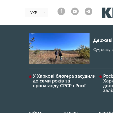
УКР
Державі 
Суд скасув
У Харкові блогера засудили
Росі
до семи років за
Хар
пропаганду СРСР і Росії
дво
залі