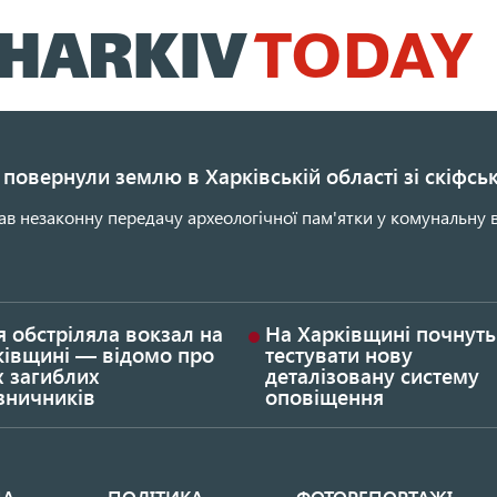
Перейти
до
основного
вмісту
повернули землю в Харківській області зі скіфс
ав незаконну передачу археологічної пам'ятки у комунальну в
я обстріляла вокзал на
На Харківщині почнуть
ківщині — відомо про
тестувати нову
х загиблих
деталізовану систему
зничників
оповіщення