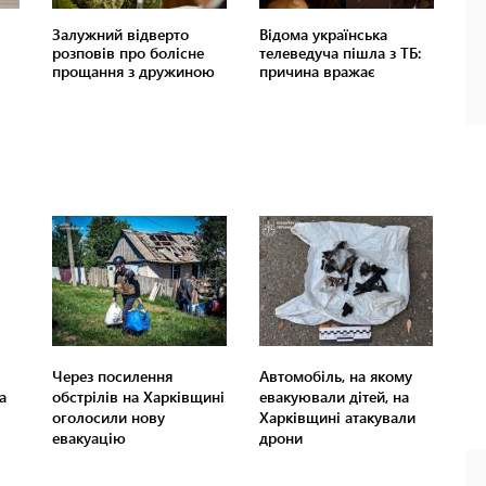
Через посилення
Автомобіль, на якому
а
обстрілів на Харківщині
евакуювали дітей, на
оголосили нову
Харківщині атакували
евакуацію
дрони