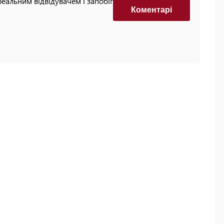
реальним відвідувачем і запобігти автоматизованим
Коментарi