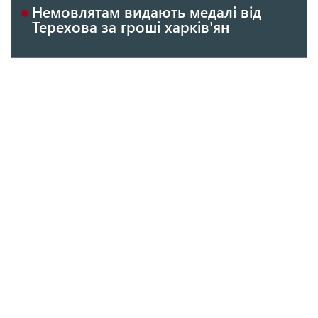
Немовлятам видають медалі від
Терехова за гроші харків'ян