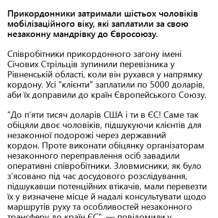
Прикордонники затримали шістьох чоловіків
мобілізаційного віку, які заплатили за свою
незаконну мандрівку до Євросоюзу.
Співробітники прикордонного загону імені
Січових Стрільців зупинили перевізника у
Рівненській області, коли він рухався у напрямку
кордону. Усі "клієнти" заплатили по 5000 доларів,
аби їх доправили до країн Європейського Союзу.
"До п’яти тисяч доларів США і ти в ЄС! Саме так
обіцяли двоє чоловіків, підшукуючи клієнтів для
незаконної подорожі через державний
кордон. Проте виконати обіцянку організаторам
незаконного переправлення осіб завадили
оперативні співробітники. Зловмисники, як було
з’ясовано під час досудового розслідування,
підшукавши потенційних втікачів, мали перевезти
їх у визначене місце й надалі консультувати щодо
маршрутів руху та особливостей незаконного
трансферу до країн ЄС", — повідомили у