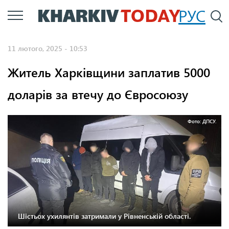
Перейти
РУС
П
до
основного
11 лютого, 2025 - 10:53
вмісту
Житель Харківщини заплатив 5000
доларів за втечу до Євросоюзу
Фото: ДПСУ.
Шістьох ухилянтів затримали у Рівненській області.