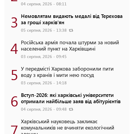
04 серпня, 2026 - 08:11
3
Немовлятам видають медалі від Терехова
за гроші харків'ян
05 серпня, 2026 - 13:38
4
Російська армія почала штурми за новий
населений пункт на Харківщині
03 серпня, 2026 - 09:45
5
У передмісті Харкова заборонили пити
воду з кранів і мити нею посуд
03 серпня, 2026 - 14:18
6
Вступ-2026: які харківські університети
отримали найбільше заяв від абітурієнтів
04 серпня, 2026 - 09:48
Харківський науковець закликає
7
комунальників не вчиняти екологічний
злочин