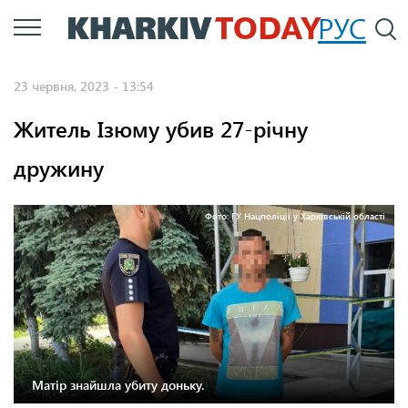
Перейти
РУС
П
до
основного
23 червня, 2023 - 13:54
вмісту
Житель Ізюму убив 27-річну
дружину
Фото: ГУ Нацполіції у Харківській області
Матір знайшла убиту доньку.