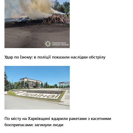
Удар по Ізюму: в поліції показали наслідки обстрілу
По місту на Харківщині вдарили ракетами з касетними
боєприпасами: загинули люди