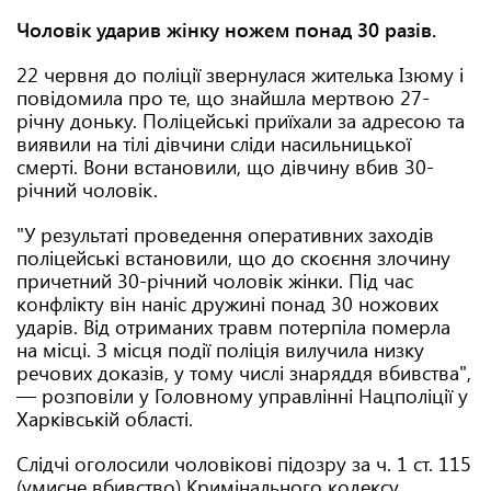
Чоловік ударив жінку ножем понад 30 разів.
22 червня до поліції звернулася жителька Ізюму і
повідомила про те, що знайшла мертвою 27-
річну доньку. Поліцейські приїхали за адресою та
виявили на тілі дівчини сліди насильницької
смерті. Вони встановили, що дівчину вбив 30-
річний чоловік.
"У результаті проведення оперативних заходів
поліцейські встановили, що до скоєння злочину
причетний 30-річний чоловік жінки. Під час
конфлікту він наніс дружині понад 30 ножових
ударів. Від отриманих травм потерпіла померла
на місці. З місця події поліція вилучила низку
речових доказів, у тому числі знаряддя вбивства",
— розповіли у Головному управлінні Нацполіції у
Харківській області.
Слідчі оголосили чоловікові підозру за ч. 1 ст. 115
(умисне вбивство) Кримінального кодексу