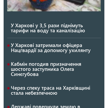
У Харкові у 3,5 рази піднімуть
тарифи на воду та каналізацію
У Харкові затримали офіцера
Нацгвардії за допомогу ухилянту
Кабмін погодив призначення
шостого заступника Олега
Синєгубова
Через спеку траса на Харківщині
стала небезпечною
Державі повернули землю в