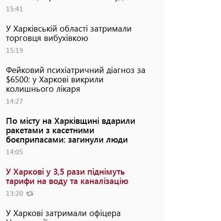
15:41
У Харківській області затримали
торговця вибухівкою
15:19
Фейковий психіатричний діагноз за
$6500: у Харкові викрили
колишнього лікаря
14:27
По місту на Харківщині вдарили
ракетами з касетними
боєприпасами: загинули люди
14:05
У Харкові у 3,5 рази піднімуть
тарифи на воду та каналізацію
13:20
У Харкові затримали офіцера