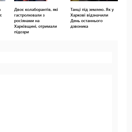
а
Двоє колаборантів, які
Танці під землею. Як у
:
гастролювали з
Харкові відзначили
росіянами на
День останнього
Харківщині, отримали
дзвоника
підозри