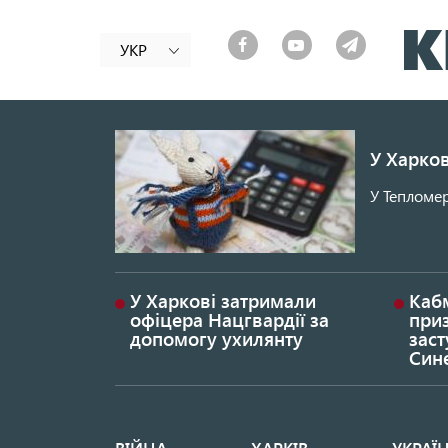
УКР
У Харков
У Тепломер
У Харкові затримали
Каб
офіцера Нацгвардії за
при
допомогу ухилянту
заст
Син