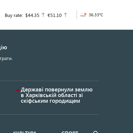
Buy rate:
$44.35
€51.10
36.33°C
up
up
цію
трати.
Державі повернули землю
в Харківській області зі
скіфським городищем