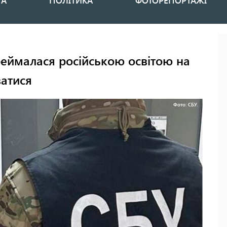
НА
ПОЛІТИКА
ФОТОРЕПОРТАЖІ
реймалася російською освітою на
ватися
Фото: СБУ.