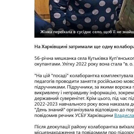
Жінка переїхала в сусіднє село, щоб її не зна
На Харківщині затримали ще одну колабора
56-річна мешканка села Кутьківка Куп'янсько
окупантами. Улітку 2022 року вона стала "в. о.
"На цій "посаді" колаборантка комплектувала
педагогів проводити заняття російською мово
підручниками. Підручники, за якими ворожа п
викривлену і неправдиву інформацію, зокрема
державний суверенітет. Крім цього, під час 
2022-2023 навчального року вона наказала де
"День знаний" організувала відповідно до п
повідомив речник УСБУ Харківщини
Владисла
Після деокупації району колаборантка виїхала і
місцезнаходження та повідомили про підозру з