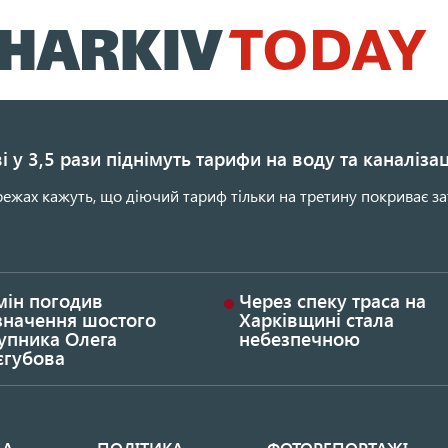
Перейти
до
основного
вмісту
і у 3,5 рази піднімуть тарифи на воду та каналіза
ежах кажуть, що діючий тариф тільки на третину покриває за
мін погодив
Через спеку траса на
значення шостого
Харківщині стала
упника Олега
небезпечною
єгубова