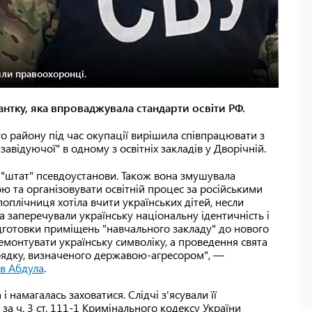
йшли правоохоронці.
нтку, яка впроваджувала стандарти освіти РФ.
го району під час окупації вирішила співпрацювати з
 завідуючої" в одному з освітніх закладів у Дворічній.
 "штат" псевдоустанови. Також вона змушувала
ю та організовувати освітній процес за російськими
оплічниця хотіла вчити українських дітей, несли
 заперечували українську національну ідентичність і
підготовки приміщень "навчального закладу" до нового
монтувати українську символіку, а проведення свята
орядку, визначеного державою-агресором", —
в Абдула
.
 намагалась заховатися. Слідчі з'ясували її
а ч. 3 ст. 111-1 Кримінального кодексу України