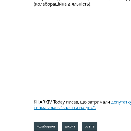
(колабораційна діяльність).
KHARKIV Today писав, що затримали
депутатку
і намагалась "залягти на дно".
колаборант
школа
освіта