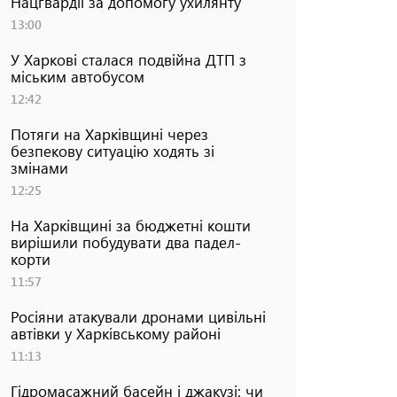
Нацгвардії за допомогу ухилянту
13:00
У Харкові сталася подвійна ДТП з
міським автобусом
12:42
Потяги на Харківщині через
безпекову ситуацію ходять зі
змінами
12:25
На Харківщині за бюджетні кошти
вирішили побудувати два падел-
корти
11:57
Росіяни атакували дронами цивільні
автівки у Харківському районі
11:13
Гідромасажний басейн і джакузі: чи