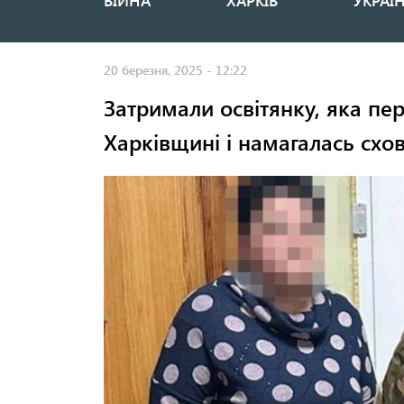
ВІЙНА
ХАРКІВ
УКРАЇ
Основная
навигация
20 березня, 2025 - 12:22
Затримали освітянку, яка пе
Харківщині і намагалась схо