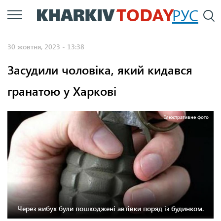
Перейти
РУС
П
до
основного
30 жовтня, 2023 - 13:38
вмісту
Засудили чоловіка, який кидався
гранатою у Харкові
Ілюстративне фото
Через вибух були пошкоджені автівки поряд із будинком.