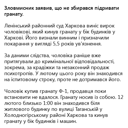
Зловмисник заявив, що не збирався підривати
гранату.
Ленінський районний суд Харкова виніс вирок
чоловікові, який кинув гранату у бік будинків у
Харкові. Його визнали винним і призначили
покарання у вигляді 5,5 років ув'язнення.
За даними слідства, чоловіка раніше вже
притягували до кримінальної відповідальності,
зокрема, за крадіжки та незаконний продаж
психотропів. У лютому цього року він знаходився
на іспитовому строку, проте не дотримався його.
Чоловік купив гранату Ф-1, продавця поки
встановити не вдалося. Гранату носив із собою. 12
лютого близько 1:00 він знаходився біля
житлового будинку по вулиці Таганській у
Холодногірському районі Харкова та кинув
гранату у бік будинків і машин.