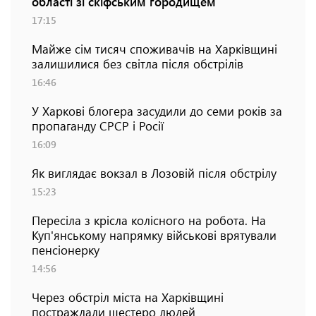
області зі скіфським городищем
17:15
Майже сім тисяч споживачів на Харківщині
залишилися без світла після обстрілів
16:46
У Харкові блогера засудили до семи років за
пропаганду СРСР і Росії
16:09
Як виглядає вокзал в Лозовій після обстрілу
15:23
Пересіла з крісла колісного на робота. На
Куп'янському напрямку військові врятували
пенсіонерку
14:56
Через обстріл міста на Харківщині
постраждали шестеро людей