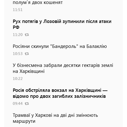
полум`я двох кошенят
11:51
Рух потягів у Лозовій зупинили після атаки
РФ
11:20
Росіяни скинули "Бандероль" на Балаклію
10:53
У бізнесмена забрали десятки гектарів землі
на Харківщині
10:22
Росія обстріляла вокзал на Харківщині —
відомо про двох загиблих залізничників
09:44
Трамваї у Харкові на дві дні змінюють
маршрути