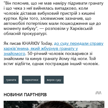
"Він пояснив, що не мав наміру підривати гранату
і що чека з неї вийнялась випадково, коли
чоловік діставав вибуховий пристрій з кишені
куртки. Крім того, зловмисник зазначив, що
автомобілі потерпілих мали пошкодження ще до
моменту вибуху", — розповіли у Харківській
обласній прокуратурі.
Як писав KHARKIV Today,
до суду передали справу
харків'янина, який жбурнув гранату у
знайомого
. 50-річний чоловік посварився зі
знайомим та кинув гранату йому під ноги. Той
встиг відбігти, однак постраждав інший чоловік.
граната
наркотики
вирок суду