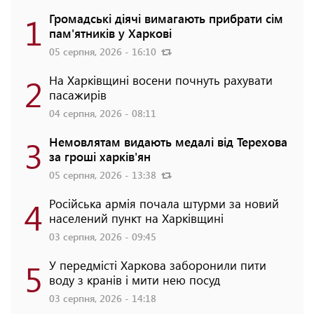
1
Громадські діячі вимагають прибрати сім
пам'ятників у Харкові
05 серпня, 2026 - 16:10
2
На Харківщині восени почнуть рахувати
пасажирів
04 серпня, 2026 - 08:11
3
Немовлятам видають медалі від Терехова
за гроші харків'ян
05 серпня, 2026 - 13:38
4
Російська армія почала штурми за новий
населений пункт на Харківщині
03 серпня, 2026 - 09:45
5
У передмісті Харкова заборонили пити
воду з кранів і мити нею посуд
03 серпня, 2026 - 14:18