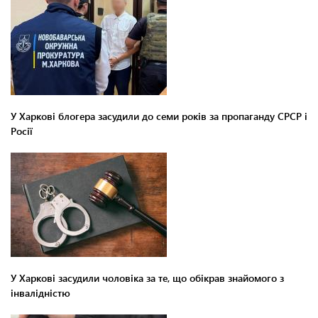
У Харкові блогера засудили до семи років за пропаганду СРСР і
Росії
У Харкові засудили чоловіка за те, що обікрав знайомого з
інвалідністю