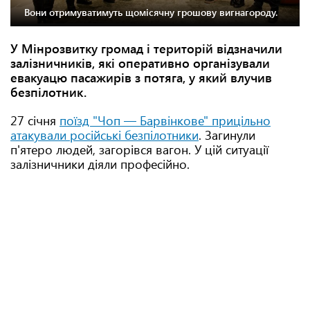
Вони отримуватимуть щомісячну грошову вигнагороду.
У Мінрозвитку громад і територій відзначили
залізничників, які оперативно організували
евакуацю пасажирів з потяга, у який влучив
безпілотник.
27 січня
поїзд "Чоп — Барвінкове" прицільно
атакували російські безпілотники
. Загинули
п'ятеро людей, загорівся вагон. У цій ситуації
залізничники діяли професійно.