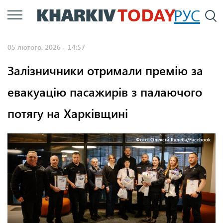
Перейти
РУС
П
до
основного
05 лютого, 2026 - 14:57
вмісту
Залізничники отримали премію за
евакуацію пасажирів з палаючого
потягу на Харківщині
Фото: Олексій Кулеба/Facebook