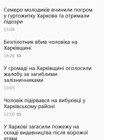
Семеро молодиків вчинили погром
у гуртожитку Харкова та отримали
підозри
15:08
Безпілотник вбив чоловіка на
Харківщині
14:26
У громаді на Харківщині оголосили
жалобу за загиблими
залізничниками
13:03
Чоловік підірвався на вибухівці у
Харківському районі
12:10
У Харкові загасили пожежу на
складі видавництва після ворожої
атаки