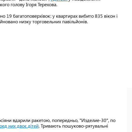
кого голову Ігоря Терехова.
о 19 багатоповерхівок: у квартирах вибито 835 вікон і
йновано низку торговельних павільйонів.
росіяни вдарили ракетою, попередньо, "Изделие-30", по
ред них двоє дітей
. Тривають пошуково-рятувальні