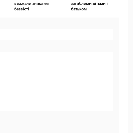
вважали зниклим
загиблими дітьми і
безвісті
батьком