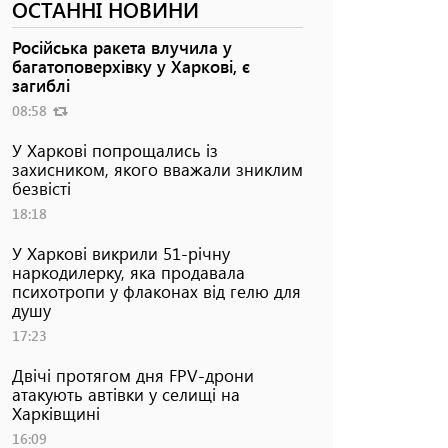
ОСТАННІ НОВИНИ
Російська ракета влучила у
багатоповерхівку у Харкові, є
загиблі
08:58
У Харкові попрощались із
захисником, якого вважали зниклим
безвісті
18:18
У Харкові викрили 51-річну
наркодилерку, яка продавала
психотропи у флаконах від гелю для
душу
17:23
Двічі протягом дня FPV-дрони
атакують автівки у селищі на
Харківщині
16:09