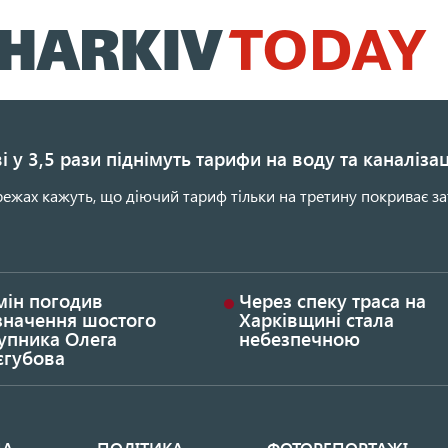
Перейти
до
основного
вмісту
і у 3,5 рази піднімуть тарифи на воду та каналіза
ежах кажуть, що діючий тариф тільки на третину покриває за
мін погодив
Через спеку траса на
значення шостого
Харківщині стала
упника Олега
небезпечною
єгубова