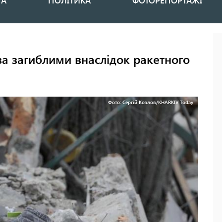
НА
ПОЛІТИКА
ФОТОРЕПОРТАЖІ
за загиблими внаслідок ракетного
Фото: Сергій Козлов/KHARKIV Today