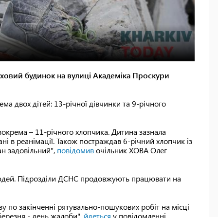
рховий будинок на вулиці Академіка Проскури
ема двох дітей: 13-річної дівчинки та 9-річного
зокрема – 11-річного хлопчика. Дитина зазнала
ні в реанімації. Також постраждав 6-річний хлопчик із
тан задовільний",
повідомив
очільник ХОВА Олег
людей. Підрозділи ДСНС продовжують працювати на
у по закінченні рятувально-пошукових робіт на місці
 березня - день жалоби",
йдеться
у повідомленні