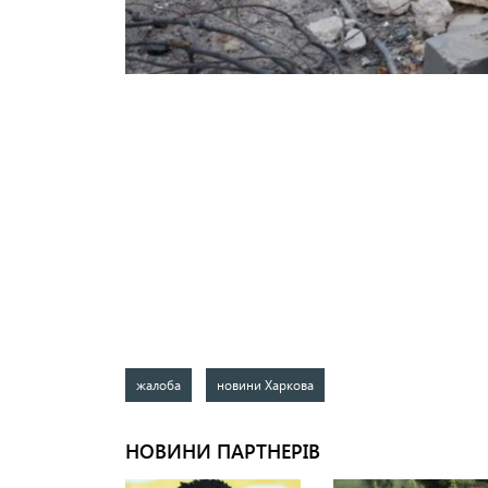
жалоба
новини Харкова