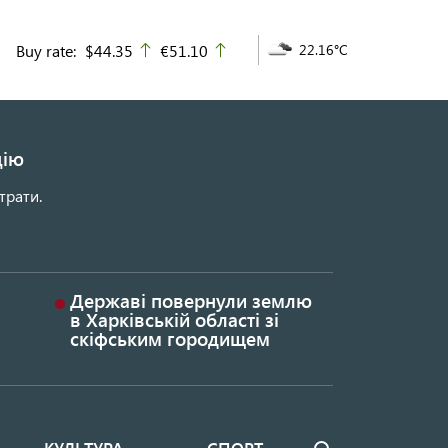
Buy rate:
$44.35
€51.10
22.16°C
up
up
цію
трати.
Державі повернули землю
в Харківській області зі
скіфським городищем