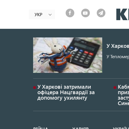
УКР
У Харков
У Тепломер
У Харкові затримали
Каб
офіцера Нацгвардії за
при
допомогу ухилянту
заст
Син