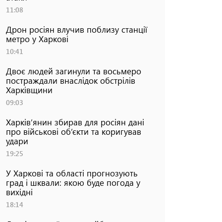
11:08
Дрон росіян влучив поблизу станції
метро у Харкові
10:41
Двоє людей загинули та восьмеро
постраждали внаслідок обстрілів
Харківщини
09:03
Харків’янин збирав для росіян дані
про військові об’єкти та коригував
удари
19:25
У Харкові та області прогнозують
град і шквали: якою буде погода у
вихідні
18:14