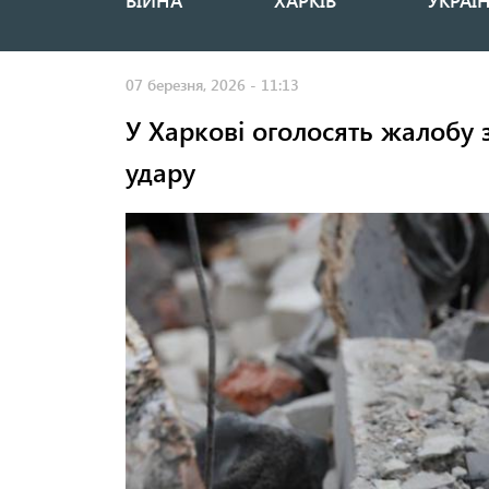
ВІЙНА
ХАРКІВ
УКРАЇ
Основная
навигация
07 березня, 2026 - 11:13
У Харкові оголосять жалобу 
удару