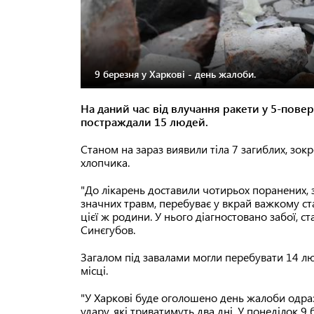
9 березня у Харкові - день жалоби.
На даний час від влучання ракети у 5-пове
постраждали 15 людей.
Станом на зараз виявили тіла 7 загиблих, зокр
хлопчика.
"До лікарень доставили чотирьох поранених, 
значних травм, перебуває у вкрай важкому ста
цієї ж родини. У нього діагностовано забої, с
Синєгубов.
Загалом під завалами могли перебувати 14 
місці.
"У Харкові буде оголошено день жалоби одраз
удару, які триватимуть два дні. У понеділок 9