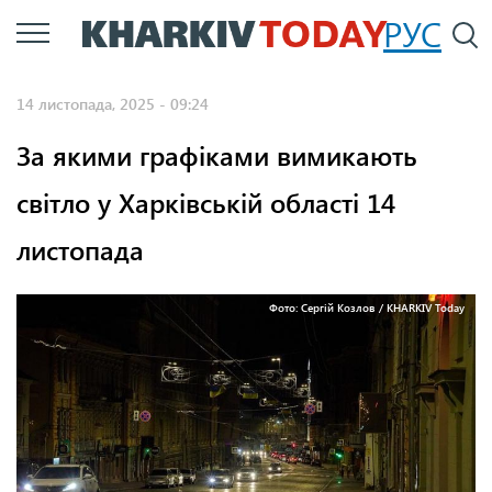
Перейти
РУС
П
до
основного
14 листопада, 2025 - 09:24
вмісту
За якими графіками вимикають
світло у Харківській області 14
листопада
Фото: Сергій Козлов / KHARKIV Today