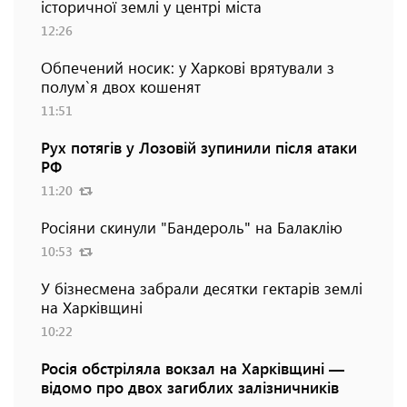
історичної землі у центрі міста
12:26
Обпечений носик: у Харкові врятували з
полум`я двох кошенят
11:51
Рух потягів у Лозовій зупинили після атаки
РФ
11:20
Росіяни скинули "Бандероль" на Балаклію
10:53
У бізнесмена забрали десятки гектарів землі
на Харківщині
10:22
Росія обстріляла вокзал на Харківщині —
відомо про двох загиблих залізничників