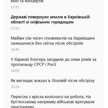
кіно та концертів
17:31
Державі повернули землю в Харківській
області зі скіфським городищем
17:15
Майже сім тисяч споживачів на Харківщині
залишилися без світла після обстрілів
16:46
У Харкові блогера засудили до семи років за
пропаганду СРСР і Росії
16:09
Як виглядає вокзал в Лозовій після обстрілу
15:23
Пересіла з крісла колісного на робота. На
Куп'янському напрямку військові врятували
пенсіонерку