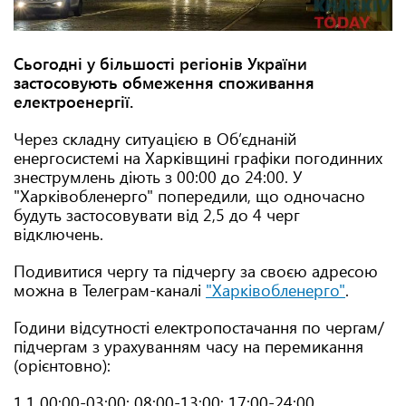
Сьогодні у більшості регіонів України
застосовують обмеження споживання
електроенергії.
Через складну ситуацією в Об’єднаній
енергосистемі на Харківщині графіки погодинних
знеструмлень діють з 00:00 до 24:00. У
"Харківобленерго" попередили, що одночасно
будуть застосовувати від 2,5 до 4 черг
відключень.
Подивитися чергу та підчергу за своєю адресою
можна в Телеграм-каналі
"Харківобленерго"
.
Години відсутності електропостачання по чергам/
підчергам з урахуванням часу на перемикання
(орієнтовно):
1.1 00:00-03:00; 08:00-13:00; 17:00-24:00